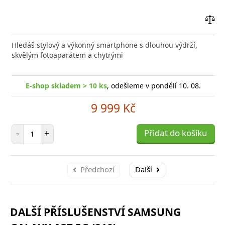
Přid
do
Hledáš stylový a výkonný smartphone s dlouhou výdrží,
poro
skvělým fotoaparátem a chytrými
E-shop skladem > 10 ks
, odešleme v pondělí 10. 08.
9 999 Kč
Počet položek
-
+
Přidat do košíku
Předchozí
Další
DALŠÍ PŘÍSLUŠENSTVÍ SAMSUNG