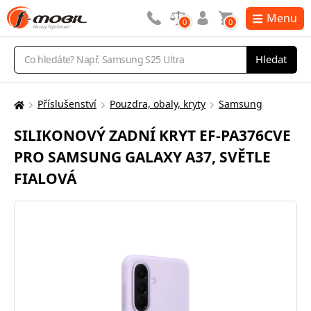
Menu
0
0
Vyhledávání
Hledat
Příslušenství
Pouzdra, obaly, kryty
Samsung
Zde
se
SILIKONOVÝ ZADNÍ KRYT EF-PA376CVE
nacházíte:
PRO SAMSUNG GALAXY A37, SVĚTLE
FIALOVÁ