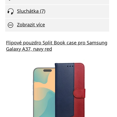
Sluchátka (7)
Zobrazit více
Flipové pouzdro Split Book case pro Samsung
Galaxy A37, navy red