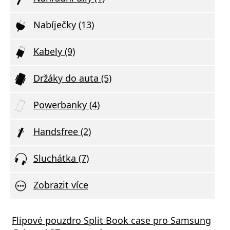
Nabíječky (13)
Kabely (9)
Držáky do auta (5)
Powerbanky (4)
Handsfree (2)
Sluchátka (7)
Zobrazit více
Flipové pouzdro Split Book case pro Samsung