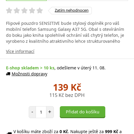
Zatím nehodnocen
Flipové pouzdro SENSITIVE bude stylový doplněk pro váš
mobilní telefon Samsung Galaxy A37 5G. Obal s otevíráním
do boku jako kniha spolehlivě ochrání váš chytrý telefon, je
vyrobeno z kvalitního atraktivního lehce strukturovaného
Více informací
E-shop skladem > 10 ks
, odešleme v úterý 11. 08.
Možnosti dopravy
139 Kč
115 Kč bez DPH
Počet položek
-
+
Přidat do košíku
V košíku máte zboží za
0 Kč
. Nakupte ještě za
999 Kč
a