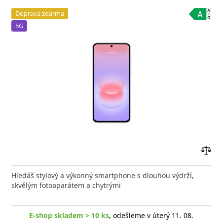
Doprava zdarma
5G
Přid
do
Hledáš stylový a výkonný smartphone s dlouhou výdrží,
poro
skvělým fotoaparátem a chytrými
E-shop skladem > 10 ks
, odešleme v úterý 11. 08.