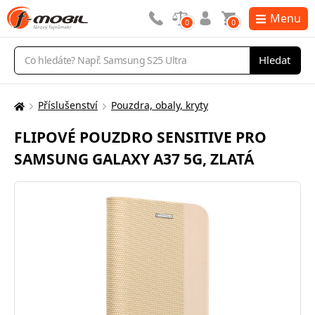
Menu
0
0
Vyhledávání
Hledat
Příslušenství
Pouzdra, obaly, kryty
Zde
se
FLIPOVÉ POUZDRO SENSITIVE PRO
nacházíte:
SAMSUNG GALAXY A37 5G, ZLATÁ