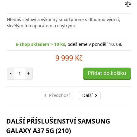
Přid
do
Hledáš stylový a výkonný smartphone s dlouhou výdrží,
poro
skvělým fotoaparátem a chytrými
E-shop skladem > 10 ks
, odešleme v pondělí 10. 08.
9 999 Kč
Počet položek
-
+
Přidat do košíku
Předchozí
Další
DALŠÍ PŘÍSLUŠENSTVÍ SAMSUNG
GALAXY A37 5G (210)