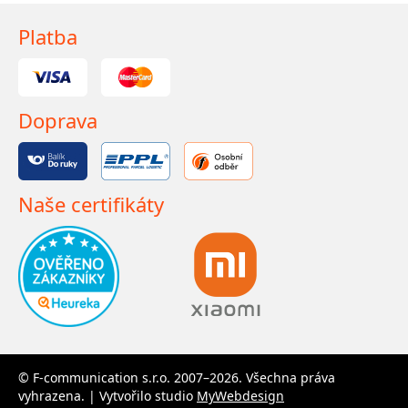
Platba
Doprava
Naše certifikáty
© F-communication s.r.o. 2007–2026. Všechna práva
vyhrazena. | Vytvořilo studio
MyWebdesign