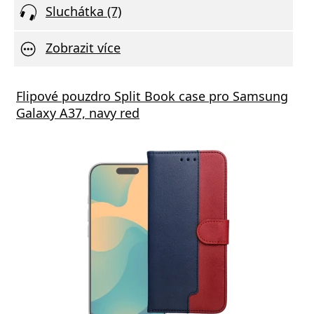
Sluchátka (7)
Zobrazit více
Flipové pouzdro Split Book case pro Samsung
Galaxy A37, navy red