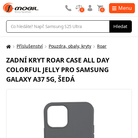
Menu
0
0
Vyhledávání
Hledat
Příslušenství
Pouzdra, obaly, kryty
Roar
Zde
se
ZADNÍ KRYT ROAR CASE ALL DAY
nacházíte:
COLORFUL JELLY PRO SAMSUNG
GALAXY A37 5G, ŠEDÁ