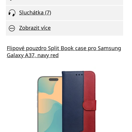
Sluchátka (7)
Zobrazit více
Flipové pouzdro Split Book case pro Samsung
Galaxy A37, navy red