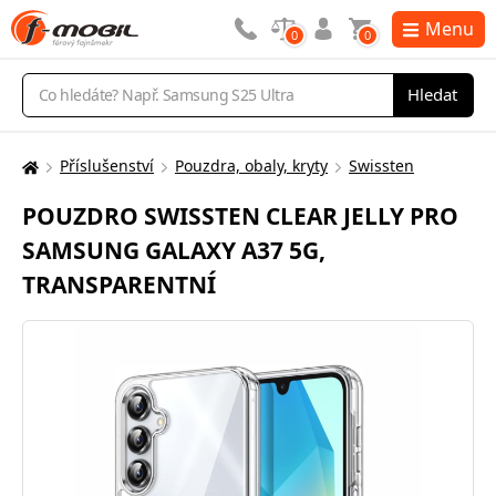
Menu
0
0
Vyhledávání
Hledat
Příslušenství
Pouzdra, obaly, kryty
Swissten
Zde
se
POUZDRO SWISSTEN CLEAR JELLY PRO
nacházíte:
SAMSUNG GALAXY A37 5G,
TRANSPARENTNÍ