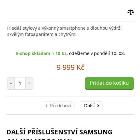
Přid
do
Hledáš stylový a výkonný smartphone s dlouhou výdrží,
poro
skvělým fotoaparátem a chytrými
E-shop skladem > 10 ks
, odešleme v pondělí 10. 08.
9 999 Kč
Počet položek
-
+
Přidat do košíku
Předchozí
Další
DALŠÍ PŘÍSLUŠENSTVÍ SAMSUNG