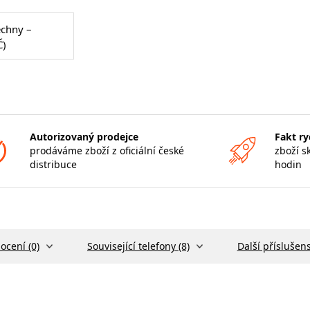
echny –
Č)
Autorizovaný prodejce
Fakt ry
prodáváme zboží z oficiální české
zboží s
distribuce
hodin
ocení (0)
Související telefony (8)
Další příslušens