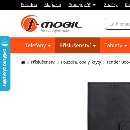
Poradna
Magazín
Prodejny (6)
Značky
Ko
Vyhledávání
Telefony
Příslušenství
Tablety
Příslušenství
Pouzdra, obaly, kryty
Tender Boo
Zde
se
nacházíte: