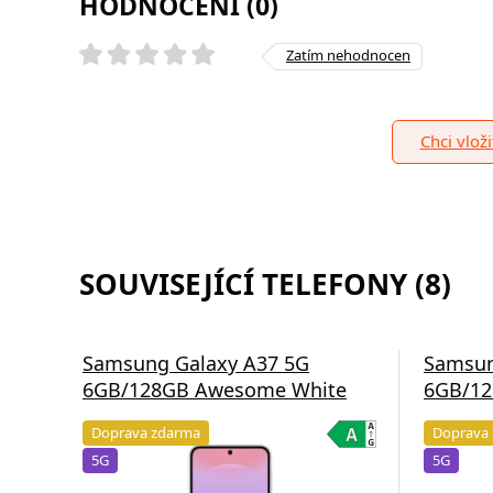
HODNOCENÍ (0)
Zatím nehodnocen
Chci vlož
SOUVISEJÍCÍ TELEFONY (8)
Samsung Galaxy A37 5G
Samsun
6GB/128GB Awesome White
6GB/12
Doprava zdarma
Doprava
5G
5G