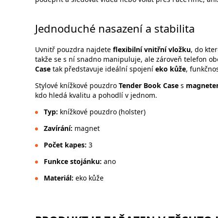
Jednoduché nasazení a stabilita
Uvnitř pouzdra najdete
flexibilní vnitřní vložku
, do kte
takže se s ní snadno manipuluje, ale zároveň telefon o
Case
tak představuje ideální spojení
eko kůže
, funkčnos
Stylové knížkové pouzdro
Tender Book Case
s
magnet
kdo hledá kvalitu a pohodlí v jednom.
Typ:
knížkové pouzdro (holster)
Zavírání:
magnet
Počet kapes:
3
Funkce stojánku:
ano
Materiál:
eko kůže