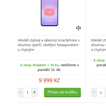
Přidat
do
Hledáš stylový a výkonný smartphone s
Hledáš s
porovnání
dlouhou výdrží, skvělým fotoaparátem
dlouhou 
a chytrými
a chytrým
E-shop 
E-shop skladem > 10 ks
, odešleme v
pondě
pondělí 10. 08.
9 999 Kč
Počet položek
Poč
-
+
Přidat do košíku
-