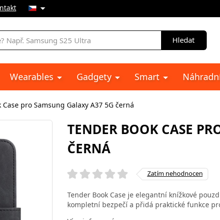
ntakt
Hledat
Wearables
Gadgety
Smart
Náhradní
k Case pro Samsung Galaxy A37 5G černá
TENDER BOOK CASE PR
ČERNÁ
Zatím nehodnocen
Tender Book Case je elegantní knížkové pouzdr
kompletní bezpečí a přidá praktické funkce pr