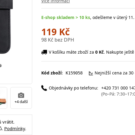
Více informací
E-shop skladem > 10 ks
, odešleme v úterý 11.
119 Kč
98 Kč bez DPH
V košíku máte zboží za
0 Kč
. Nakupte ještě
Kód zboží:
Nejnižší cena za 30
K159058
Objednávky po telefonu:
+420 731 000 14
(Po–Pá: 7:30–17:
+4 další
vrátit.
ů.
Podmínky
.