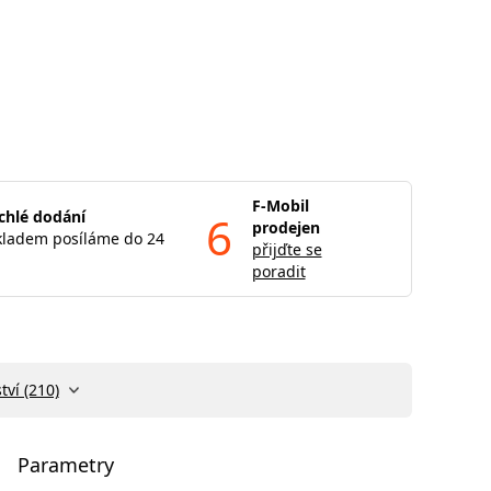
F-Mobil
chlé dodání
6
prodejen
kladem posíláme do 24
přijďte se
poradit
tví (210)
Parametry