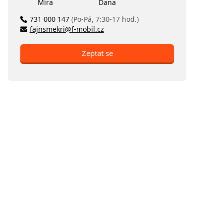
Míra
Dana
731 000 147
(Po-Pá, 7:30-17 hod.)
fajnsmekri@f-mobil.cz
Zeptat se