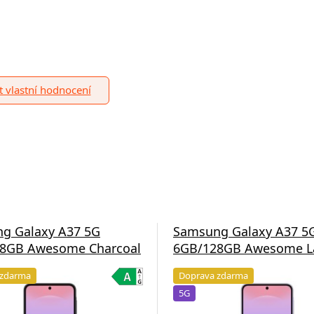
it vlastní hodnocení
g Galaxy A37 5G
Samsung Galaxy A37 5
8GB Awesome Charcoal
6GB/128GB Awesome L
 zdarma
Doprava zdarma
5G