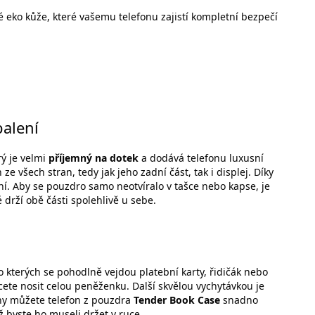
 eko kůže, které vašemu telefonu zajistí kompletní bezpečí
alení
rý je velmi
příjemný na dotek
a dodává telefonu luxusní
 ze všech stran, tedy jak jeho zadní část, tak i displej. Díky
. Aby se pouzdro samo neotvíralo v tašce nebo kapse, je
é drží obě části spolehlivě u sebe.
do kterých se pohodlně vejdou platební karty, řidičák nebo
cete nosit celou peněženku. Další skvělou vychytávkou je
ny můžete telefon z pouzdra
Tender Book Case
snadno
ž byste ho museli držet v ruce.