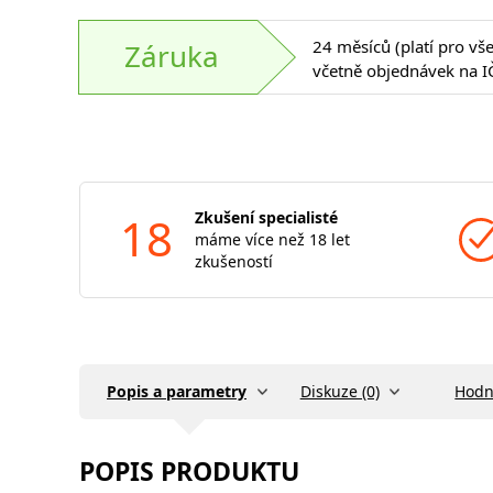
24 měsíců (platí pro vš
Záruka
včetně objednávek na I
18
Zkušení specialisté
máme více než 18 let
zkušeností
Popis a parametry
Diskuze (0)
Hodn
POPIS PRODUKTU