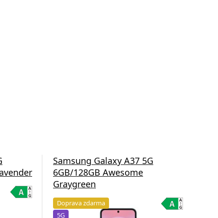
G
Samsung Galaxy A37 5G
Sa
avender
6GB/128GB Awesome
8G
Graygreen
Gr
Doprava zdarma
Do
5G
5G