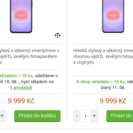
Přidat
do
tylový a výkonný smartphone s
Hledáš stylový a výkonný sma
porovnání
výdrží, skvělým fotoaparátem
dlouhou výdrží, skvělým foto
i
a chytrými
skladem > 10 ks
, odešleme v
lí 10. 08. , nyní skladem na
E-shop skladem > 10 ks
, od
1 prodejně
úterý 11. 08.
9 999 Kč
9 999 Kč
et položek
Počet položek
+
Přidat do košíku
-
+
Přidat do