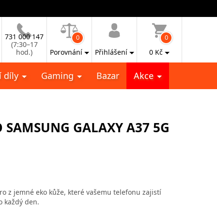
731 000 147
0
0
(7:30–17
hod.)
Porovnání
Přihlášení
0
Kč
 díly
Gaming
Bazar
Akce
O SAMSUNG GALAXY A37 5G
o z jemné eko kůže, které vašemu telefonu zajistí
o každý den.