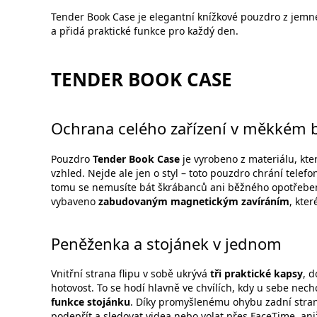
Tender Book Case je elegantní knížkové pouzdro z jemné
a přidá praktické funkce pro každý den.
TENDER BOOK CASE
Ochrana celého zařízení v měkkém b
Pouzdro
Tender Book Case
je vyrobeno z materiálu, kte
vzhled. Nejde ale jen o styl – toto pouzdro chrání telefon
tomu se nemusíte bát škrábanců ani běžného opotřebení
vybaveno
zabudovaným magnetickým zavíráním
, kter
Peněženka a stojánek v jednom
Vnitřní strana flipu v sobě ukrývá
tři praktické kapsy
, 
hotovost. To se hodí hlavně ve chvílích, kdy u sebe nech
funkce stojánku
. Díky promyšlenému ohybu zadní stra
podepřít a sledovat videa nebo volat přes FaceTime, ani