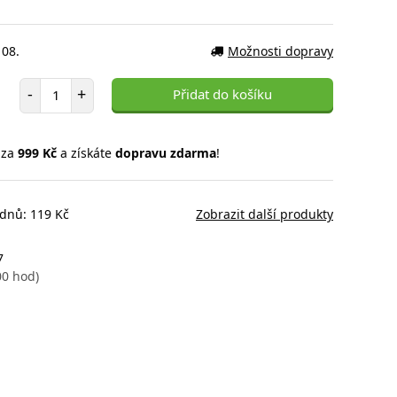
 08.
Možnosti dopravy
Počet položek
-
+
Přidat do košíku
 za
999 Kč
a získáte
dopravu zdarma
!
 dnů: 119 Kč
Zobrazit další produkty
7
00 hod)