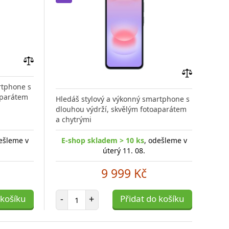
Přidat
do
Přidat
rtphone s
porovnání
do
aparátem
Hledáš stylový a výkonný smartphone s
Hled
porovnání
dlouhou výdrží, skvělým fotoaparátem
dlou
a chytrými
a ch
ešleme v
E-shop skladem > 10 ks
, odešleme v
E-
úterý 11. 08.
9 999 Kč
Počet položek
 košíku
-
+
Přidat do košíku
-