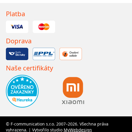
Platba
Doprava
Naše certifikáty
© F-communication s.r.o. 2007–2026. Všechna práva
vyhrazena. | Vytvořilo studio
MyWebdesign