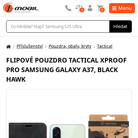
Menu
0
0
Vyhledávání
Hledat
Příslušenství
Pouzdra, obaly, kryty
Tactical
Zde
se
FLIPOVÉ POUZDRO TACTICAL XPROOF
nacházíte:
PRO SAMSUNG GALAXY A37, BLACK
HAWK