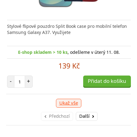
Stylové flipové pouzdro Split Book case pro mobilní telefon
Samsung Galaxy A37. Využijete
E-shop skladem > 10 ks
, odešleme v úterý 11. 08.
139 Kč
Počet položek
-
+
Přidat do košíku
Ukaž vše
Předchozí
Další