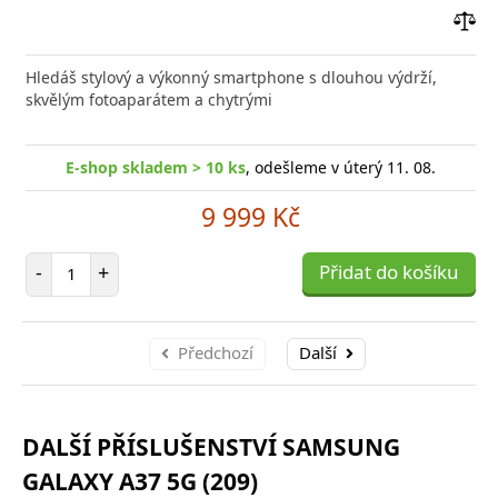
Přid
do
Hledáš stylový a výkonný smartphone s dlouhou výdrží,
poro
skvělým fotoaparátem a chytrými
E-shop skladem > 10 ks
, odešleme v úterý 11. 08.
9 999 Kč
Počet položek
-
+
Přidat do košíku
Předchozí
Další
DALŠÍ PŘÍSLUŠENSTVÍ SAMSUNG
GALAXY A37 5G (209)