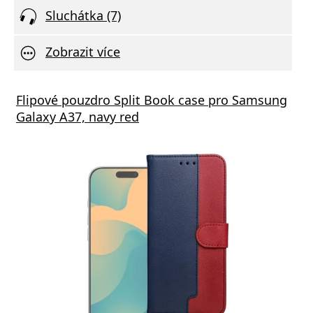
Sluchátka (7)
Zobrazit více
Flipové pouzdro Split Book case pro Samsung
Galaxy A37, navy red