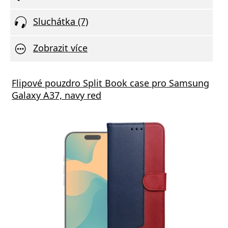
Sluchátka (7)
Zobrazit více
Flipové pouzdro Split Book case pro Samsung
Galaxy A37, navy red