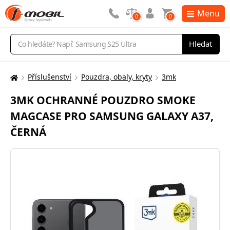
Menu
0
0
Vyhledávání
Hledat
Příslušenství
Pouzdra, obaly, kryty
3mk
Zde
se
3MK OCHRANNÉ POUZDRO SMOKE
nacházíte:
MAGCASE PRO SAMSUNG GALAXY A37,
ČERNÁ