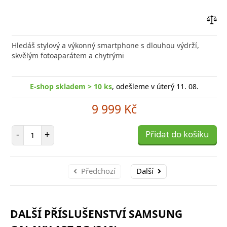
Přid
do
Hledáš stylový a výkonný smartphone s dlouhou výdrží,
poro
skvělým fotoaparátem a chytrými
E-shop skladem > 10 ks
, odešleme v úterý 11. 08.
9 999 Kč
Počet položek
-
+
Přidat do košíku
Předchozí
Další
DALŠÍ PŘÍSLUŠENSTVÍ SAMSUNG