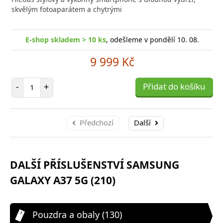
poro
skvělým fotoaparátem a chytrými
E-shop skladem > 10 ks
, odešleme v pondělí 10. 08.
9 999 Kč
Počet položek
-
+
Přidat do košíku
Předchozí
Další
DALŠÍ PŘÍSLUŠENSTVÍ SAMSUNG
GALAXY A37 5G (210)
Pouzdra a obaly (130)