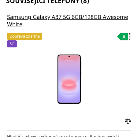
SOUVISEJÍCÍ TELEFONY (8)
Samsung Galaxy A37 5G 6GB/128GB Awesome
White
Doprava zdarma
5G
Přid
do
Hledáš stylový a výkonný smartphone s dlouhou výdrží,