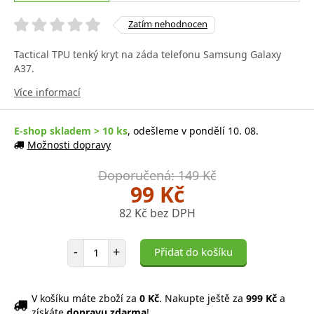
Zatím nehodnocen
Tactical TPU tenký kryt na záda telefonu Samsung Galaxy
A37.
Více informací
E-shop skladem > 10 ks
, odešleme v pondělí 10. 08.
Možnosti dopravy
Doporučená: 149 Kč
99 Kč
82 Kč bez DPH
Počet položek
-
+
Přidat do košíku
V košíku máte zboží za
0 Kč
. Nakupte ještě za
999 Kč
a
získáte
dopravu zdarma
!