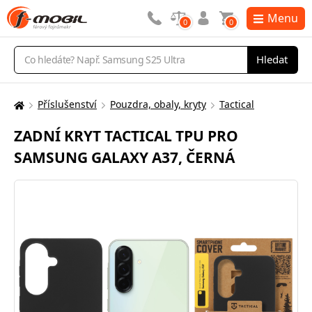
Menu
0
0
Vyhledávání
Hledat
Příslušenství
Pouzdra, obaly, kryty
Tactical
Zde
se
ZADNÍ KRYT TACTICAL TPU PRO
nacházíte:
SAMSUNG GALAXY A37, ČERNÁ