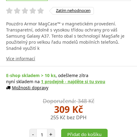
Zatím nehodnocen
Pouzdro Armor MagCase™ v magnetickém provedení.
Transparetní, odolné s vysokou třídou ochrany pro váš
Samsung Galaxy A37. Tento obal s technologií MagSafe je
použitelný pro velkou řadu modelů mobilních telefonů.
Snadné využití k
Více informací
E-shop skladem > 10 ks
, odešleme zítra
nyní skladem na
1 prodejně - najděte si tu svou
Možnosti dopravy
Doporučená: 348 Kč
309 Kč
255 Kč bez DPH
Počet položek
-
+
Přidat do košíku