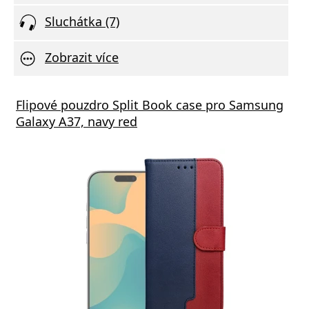
Sluchátka (7)
Zobrazit více
Flipové pouzdro Split Book case pro Samsung
Galaxy A37, navy red