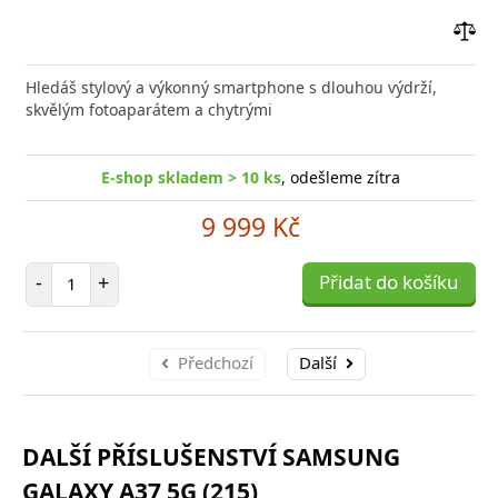
Přid
do
Hledáš stylový a výkonný smartphone s dlouhou výdrží,
poro
skvělým fotoaparátem a chytrými
E-shop skladem > 10 ks
, odešleme zítra
9 999 Kč
Počet položek
-
+
Přidat do košíku
Předchozí
Další
DALŠÍ PŘÍSLUŠENSTVÍ SAMSUNG
GALAXY A37 5G (215)