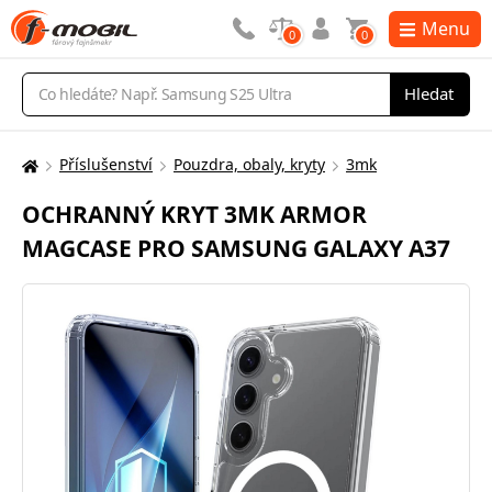
Menu
0
0
Vyhledávání
Hledat
Příslušenství
Pouzdra, obaly, kryty
3mk
Zde
se
OCHRANNÝ KRYT 3MK ARMOR
nacházíte:
MAGCASE PRO SAMSUNG GALAXY A37