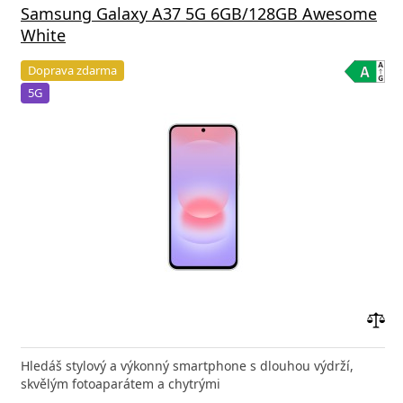
Samsung Galaxy A37 5G 6GB/128GB Awesome
White
Doprava zdarma
5G
Přid
do
Hledáš stylový a výkonný smartphone s dlouhou výdrží,
poro
skvělým fotoaparátem a chytrými