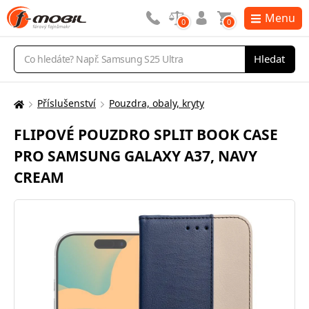
Menu
0
0
Vyhledávání
Hledat
Příslušenství
Pouzdra, obaly, kryty
Zde
se
FLIPOVÉ POUZDRO SPLIT BOOK CASE
nacházíte:
PRO SAMSUNG GALAXY A37, NAVY
CREAM