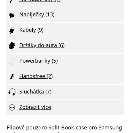
Nabíječky (13)
Kabely (9)
Držáky do auta (6)
Powerbanky (5)
Handsfree (2)
Sluchátka (7)
Zobrazit více
Flipové pouzdro Split Book case pro Samsung