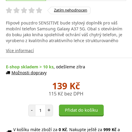
Zatím nehodnocen
Flipové pouzdro SENSITIVE bude stylový doplněk pro váš
mobilní telefon Samsung Galaxy A37 5G. Obal s otevíráním
do boku jako kniha spolehlivě ochrání váš chytrý telefon, je
vyrobeno z kvalitního atraktivního lehce strukturovaného
Více informací
E-shop skladem > 10 ks
, odešleme zítra
Možnosti dopravy
139 Kč
115 Kč bez DPH
Počet položek
-
+
Přidat do košíku
V košíku máte zboží za
0 Kč
. Nakupte ještě za
999 Kč
a