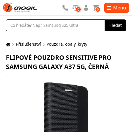
Menu
0
0
Vyhledávání
Hledat
Příslušenství
Pouzdra, obaly, kryty
Zde
se
FLIPOVÉ POUZDRO SENSITIVE PRO
nacházíte:
SAMSUNG GALAXY A37 5G, ČERNÁ