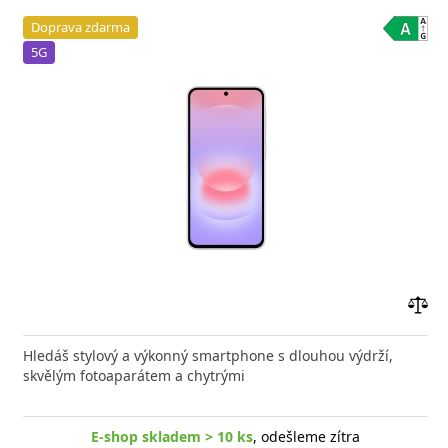
Doprava zdarma
5G
Přid
do
Hledáš stylový a výkonný smartphone s dlouhou výdrží,
poro
skvělým fotoaparátem a chytrými
E-shop skladem > 10 ks
, odešleme zítra