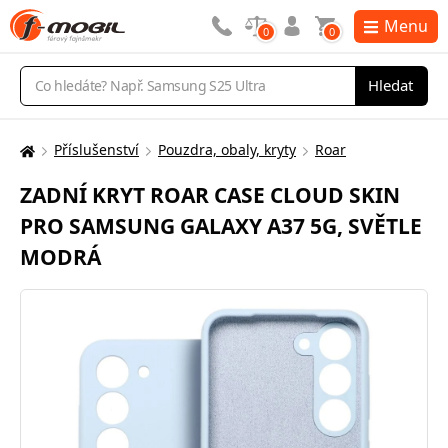
Menu
0
0
Vyhledávání
Hledat
Příslušenství
Pouzdra, obaly, kryty
Roar
Zde
se
ZADNÍ KRYT ROAR CASE CLOUD SKIN
nacházíte:
PRO SAMSUNG GALAXY A37 5G, SVĚTLE
MODRÁ