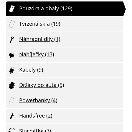
Pouzdra a obaly (129)
Tvrzená skla (19)
Náhradní díly (1)
Nabíječky (13)
Kabely (9)
Držáky do auta (5)
Powerbanky (4)
Handsfree (2)
Sluchátka (7)