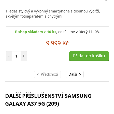
Přid
do
Hledáš stylový a výkonný smartphone s dlouhou výdrží,
poro
skvělým fotoaparátem a chytrými
E-shop skladem > 10 ks
, odešleme v úterý 11. 08.
9 999 Kč
Počet položek
-
+
Přidat do košíku
Předchozí
Další
DALŠÍ PŘÍSLUŠENSTVÍ SAMSUNG
GALAXY A37 5G (209)