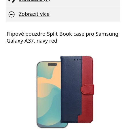
Zobrazit více
Flipové pouzdro Split Book case pro Samsung
Galaxy A37, navy red