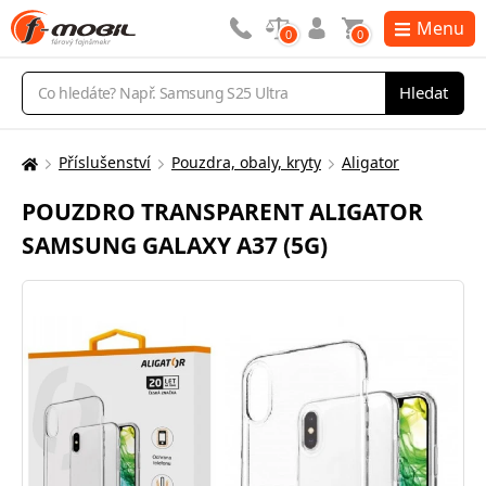
Menu
0
0
Vyhledávání
Hledat
Příslušenství
Pouzdra, obaly, kryty
Aligator
Zde
se
POUZDRO TRANSPARENT ALIGATOR
nacházíte:
SAMSUNG GALAXY A37 (5G)