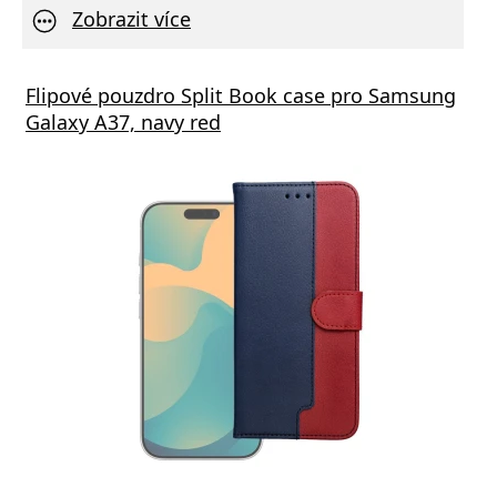
Zobrazit více
Flipové pouzdro Split Book case pro Samsung
Galaxy A37, navy red