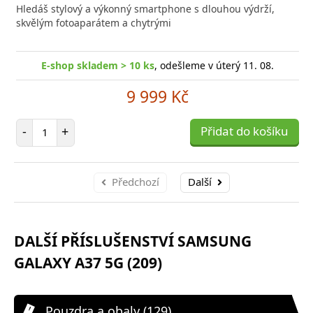
do
Hledáš stylový a výkonný smartphone s dlouhou výdrží,
poro
skvělým fotoaparátem a chytrými
E-shop skladem > 10 ks
, odešleme v úterý 11. 08.
9 999 Kč
Počet položek
-
+
Přidat do košíku
Předchozí
Další
DALŠÍ PŘÍSLUŠENSTVÍ SAMSUNG
GALAXY A37 5G (209)
Pouzdra a obaly (129)