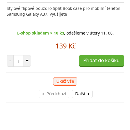
Stylové flipové pouzdro Split Book case pro mobilní telefon
Samsung Galaxy A37. Využijete
E-shop skladem > 10 ks
, odešleme v úterý 11. 08.
139 Kč
Počet položek
-
+
Přidat do košíku
Ukaž vše
Předchozí
Další