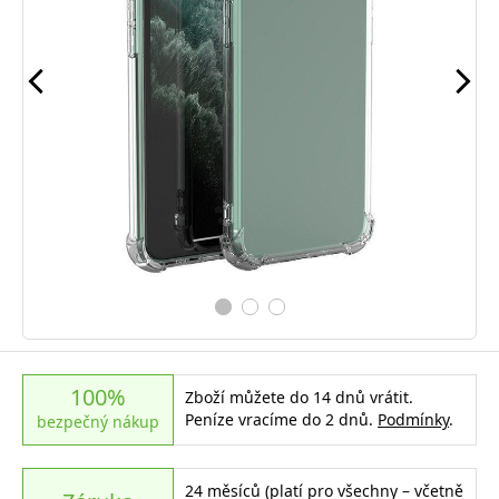
100%
Zboží můžete do 14 dnů vrátit.
Peníze vracíme do 2 dnů.
Podmínky
.
bezpečný nákup
24 měsíců (platí pro všechny – včetně