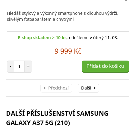
Přid
do
Hledáš stylový a výkonný smartphone s dlouhou výdrží,
poro
skvělým fotoaparátem a chytrými
E-shop skladem > 10 ks
, odešleme v úterý 11. 08.
9 999 Kč
Počet položek
-
+
Přidat do košíku
Předchozí
Další
DALŠÍ PŘÍSLUŠENSTVÍ SAMSUNG
GALAXY A37 5G (210)