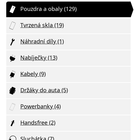
Pouzdra a obaly (129)
Tvrzená skla (19)
Náhradní díly (1)
Nabíječky (13)
Kabely (9)
Držáky do auta (5)
Powerbanky (4)
Handsfree (2)
Sluchátka (7)