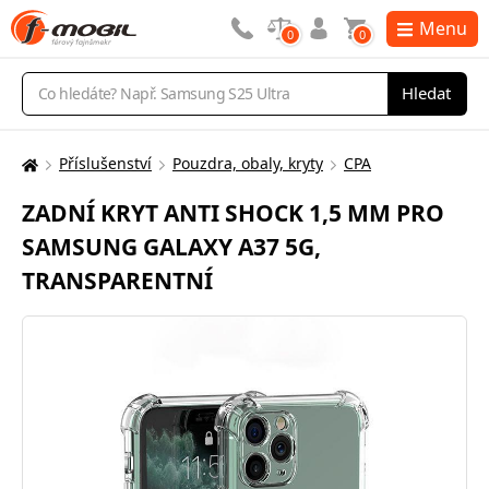
Menu
0
0
Vyhledávání
Hledat
Příslušenství
Pouzdra, obaly, kryty
CPA
Zde
se
ZADNÍ KRYT ANTI SHOCK 1,5 MM PRO
nacházíte:
SAMSUNG GALAXY A37 5G,
TRANSPARENTNÍ