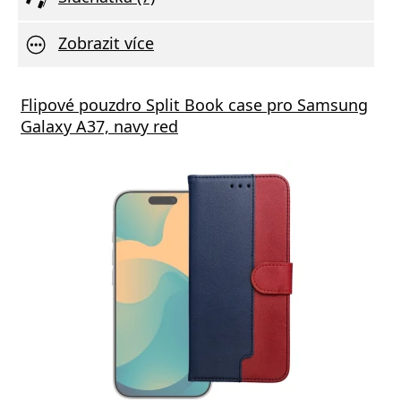
Zobrazit více
Flipové pouzdro Split Book case pro Samsung
Galaxy A37, navy red