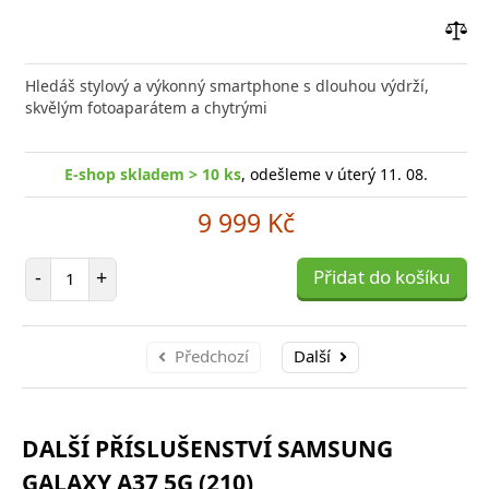
Přid
do
Hledáš stylový a výkonný smartphone s dlouhou výdrží,
poro
skvělým fotoaparátem a chytrými
E-shop skladem > 10 ks
, odešleme v úterý 11. 08.
9 999 Kč
Počet položek
-
+
Přidat do košíku
Předchozí
Další
DALŠÍ PŘÍSLUŠENSTVÍ SAMSUNG
GALAXY A37 5G (210)