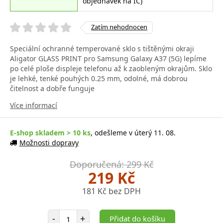
objednávek na IČ)
Zatím nehodnocen
Speciální ochranné temperované sklo s tištěnými okraji
Aligator GLASS PRINT pro Samsung Galaxy A37 (5G) lepíme
po celé ploše displeje telefonu až k zaobleným okrajům. Sklo
je lehké, tenké pouhých 0.25 mm, odolné, má dobrou
čitelnost a dobře funguje
Více informací
E-shop skladem > 10 ks
, odešleme v úterý 11. 08.
Možnosti dopravy
Doporučená: 299 Kč
219 Kč
181 Kč bez DPH
Počet položek
-
+
Přidat do košíku