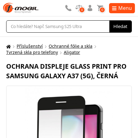
Menu
0
0
Vyhledávání
Hledat
Příslušenství
Ochranné fólie a skla
Zde
Tvrzená skla pro telefony
Aligator
se
nacházíte:
OCHRANA DISPLEJE GLASS PRINT PRO
SAMSUNG GALAXY A37 (5G), ČERNÁ