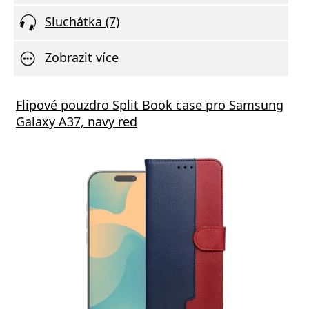
Sluchátka (7)
Zobrazit více
Flipové pouzdro Split Book case pro Samsung
Galaxy A37, navy red