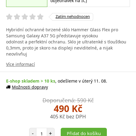
objednávek na IČ)
Zatím nehodnocen
Hybridní ochranné tvrzené sklo Hammer Glass Flex pro
Samsung Galaxy A37 5G představuje vysokou
odolnost a perfektní ochranu. Sklo je ultratenké s tloušťkou
0,3mm, proto je skoro na displeji neviditelné, a nijak
neovlivňuj
Více informací
E-shop skladem > 10 ks
, odešleme v úterý 11. 08.
Možnosti dopravy
Doporučená: 590 Kč
490 Kč
405 Kč bez DPH
Počet položek
-
+
Přidat do košíku