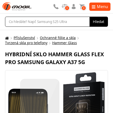
Menu
0
0
Vyhledávání
Hledat
Příslušenství
Ochranné fólie a skla
Zde
Tvrzená skla pro telefony
Hammer Glass
se
nacházíte:
HYBRIDNÍ SKLO HAMMER GLASS FLEX
PRO SAMSUNG GALAXY A37 5G