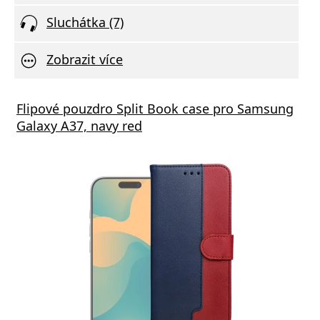
Sluchátka (7)
Zobrazit více
Flipové pouzdro Split Book case pro Samsung
Galaxy A37, navy red