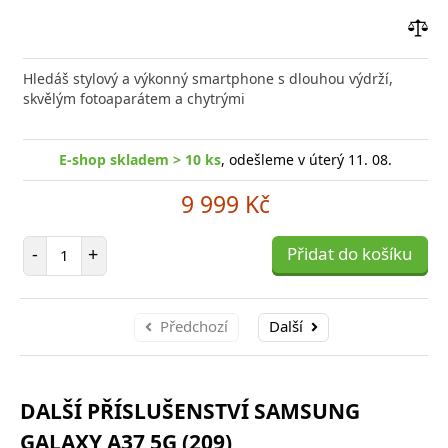
Přid
do
Hledáš stylový a výkonný smartphone s dlouhou výdrží,
poro
skvělým fotoaparátem a chytrými
E-shop skladem > 10 ks
, odešleme v úterý 11. 08.
9 999 Kč
Počet položek
-
+
Přidat do košíku
Předchozí
Další
DALŠÍ PŘÍSLUŠENSTVÍ SAMSUNG
GALAXY A37 5G (209)