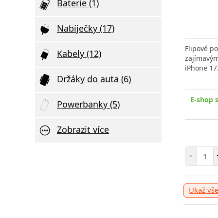
Baterie (1)
Nabíječky (17)
Elegantní D
Ultratenká 
Originální Samsung bezdrátová
Flipové p
Kabely (12)
SWISSTEN 2
nabíječka pro telefony a sluchátka
zajímavým
podporou bezdrátové
iPhone 17
Držáky do auta (6)
v
E-shop skladem > 10 ks
, odešleme v
E-shop sk
E-shop 
Powerbanky (5)
úterý 11. 08.
669 Kč
Zobrazit více
Počet položek
Počet
Poče
-
+
Přidat do košíku
-
-
+
Ukaž vš