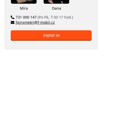
Míra
Dana
731 000 147
(Po-Pá, 7:30-17 hod.)
fajnsmekri@f-mobil.cz
Zeptat se