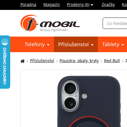
Poradna
Magazín
Prodejny (6)
Značky
Ko
Vyhledávání
Telefony
Příslušenství
Tablety
Příslušenství
Pouzdra, obaly, kryty
Red Bull
Zde
se
nacházíte: