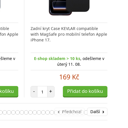
tible
Zadní kryt Case KEVLAR compatible
Zadn
efon Apple
with MagSafe pro mobilní telefon Apple
with
iPhone 17.
iPho
ešleme v
E-shop skladem > 10 ks
, odešleme v
E-
úterý 11. 08.
169 Kč
Počet položek
 košíku
-
+
Přidat do košíku
-
Předchozí
Další