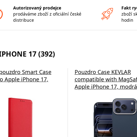
Autorizovaný prodejce
Fakt ry
prodáváme zboží z oficiální české
zboží s
distribuce
hodin
IPHONE 17 (392)
á nabíječka Swissten
 pouzdro Smart Case
Pouzdro Case KEVLAR
o Apple iPhone 17,
compatible with MagSaf
Apple iPhone 17, modrá