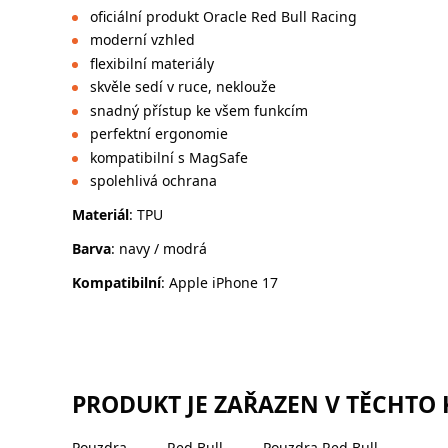
oficiální produkt Oracle Red Bull Racing
moderní vzhled
flexibilní materiály
skvěle sedí v ruce, neklouže
snadný přístup ke všem funkcím
perfektní ergonomie
kompatibilní s MagSafe
spolehlivá ochrana
Materiál
: TPU
Barva
: navy / modrá
Kompatibilní
: Apple iPhone 17
PRODUKT JE ZAŘAZEN V TĚCHTO
Pouzdra
Red Bull
Pouzdra Red Bull