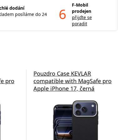
F-Mobil
chlé dodání
6
prodejen
kladem posíláme do 24
přijďte se
poradit
Pouzdro Case KEVLAR
Po
e pro
compatible with MagSafe pro
com
Apple iPhone 17, černá
App