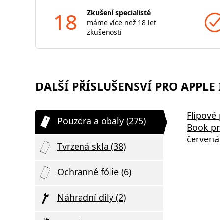
18
Zkušení specialisté
máme více než 18 let
zkušeností
DALŠÍ PŘÍSLUŠENSVÍ PRO APPLE 
Samsung EP-P2400BBE 15W
Bezdrátov
Flipové
Pouzdra a obaly (275)
,
Podložka pro Bezdrátové
2v1 černá
Book pr
Nabíjení Black
červená
Tvrzená skla (38)
Ochranné fólie (6)
Náhradní díly (2)