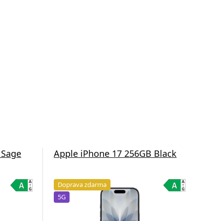
 Sage
Apple iPhone 17 256GB Black
App
Doprava zdarma
Do
5G
5G