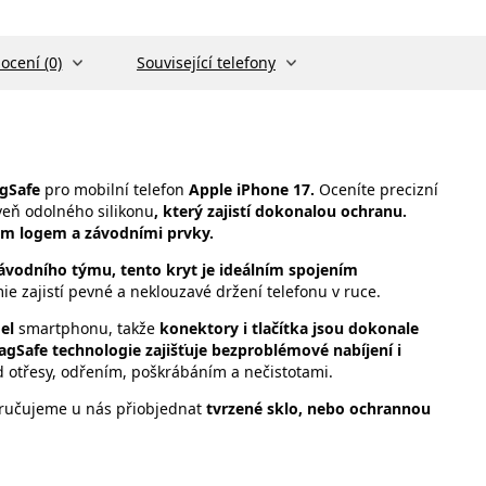
ocení (0)
Související telefony
agSafe
pro mobilní telefon
Apple iPhone 17.
Oceníte precizní
veň odolného silikonu
, který zajistí dokonalou ochranu.
ým logem a závodními prvky.
závodního týmu, tento kryt je ideálním spojením
e zajistí pevné a neklouzavé držení telefonu v ruce.
el
smartphonu, takže
konektory i tlačítka jsou dokonale
gSafe technologie zajišťuje bezproblémové nabíjení i
 otřesy, odřením, poškrábáním a nečistotami.
ručujeme u nás přiobjednat
tvrzené sklo, nebo ochrannou