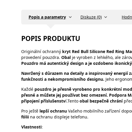
Popis a parametry
Diskuze (0)
Hodn
POPIS PRODUKTU
Originální ochranný
kryt Red Bull Silicone Red Ring M
provedení pouzdra.
Obal
je vyroben z lehkého, ale záro
Pouzdro má autentický design a je ozdobeno ikonick
Navržený s důrazem na detaily a inspirovaný energií 
funkčnosti a nekompromisního designu.
Jeho ergonomi
Každé
pouzdro
je přesně vyrobeno pro konkrétní mod
přesné a můžete jej používat bez omezení. Podpora Ma
připojení příslušenstv
í.Tento
obal bezpečně chrání
před
Pro ještě
lepší ochranu
Vašeho mobilního zařízení dopo
fólii
na ochranu displeje telefonu.
Vlastnosti
: