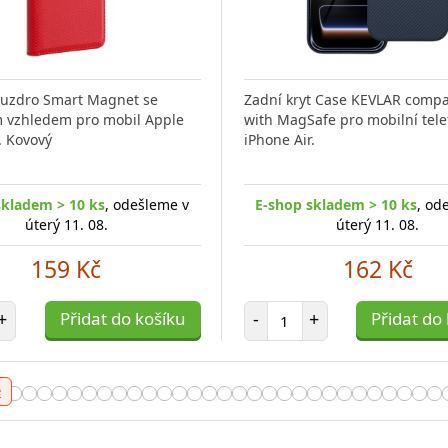
esign a Maximální Výkon
Bezdrátová Nabíječka
ouzdro Smart Magnet se
Zadní kryt Case KEVLAR compa
v1 Hledáte
 vzhledem pro mobil Apple
with MagSafe pro mobilní tel
. Kovový
iPhone Air.
ladem > 10 ks
skladem > 10 ks
, odešleme v
, odešleme v
E-shop skladem > 10 ks
, od
úterý 11. 08.
úterý 11. 08.
úterý 11. 08.
499 Kč
159 Kč
162 Kč
 položek
t položek
Počet položek
+
Přidat do košíku
Přidat do košíku
-
+
Přidat do
e