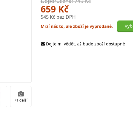
Doporučená: 749 Kč
659 Kč
545 Kč bez DPH
Vybe
Mrzí nás to, ale zboží je vyprodané.
Dejte mi vědět, až bude zboží dostupné
+1 další