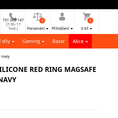
731 000 147
0
0
(7:30–17
hod.)
Porovnání
Přihlášení
0
Kč
 díly
Gaming
Bazar
Akce
, navy
SILICONE RED RING MAGSAFE
 NAVY