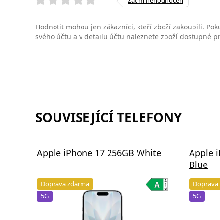
Zatím nehodnocen
Hodnotit mohou jen zákazníci, kteří zboží zakoupili. Poku
svého účtu a v detailu účtu naleznete zboží dostupné 
SOUVISEJÍCÍ TELEFONY
Apple iPhone 17 256GB White
Apple 
Blue
Doprava zdarma
Doprava
5G
5G