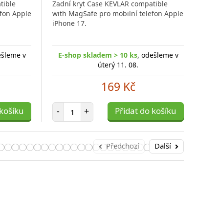
tible
Zadní kryt Case KEVLAR compatible
Zadn
efon Apple
with MagSafe pro mobilní telefon Apple
with
iPhone 17.
iPho
ešleme v
E-shop skladem > 10 ks
, odešleme v
E-
úterý 11. 08.
169 Kč
Počet položek
 košíku
-
+
Přidat do košíku
-
Předchozí
Další