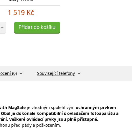
1 519 Kč
et položek
+
Přidat do košíku
ocení (0)
Související telefony
 with MagSafe
je vhodným spolehlivým
ochranným prvkem
 Obal je dokonale kompatibilní s ovladačem fotoaparátu a
ání. Veškeré ovládací prvky jsou plně přístupné.
tphonu před pády a poškozením.