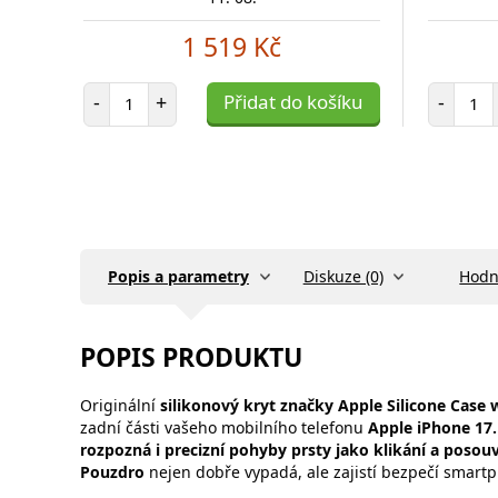
1 519 Kč
Počet položek
Poč
-
+
Přidat do košíku
-
Popis a parametry
Diskuze (0)
Hodn
POPIS PRODUKTU
Originální
silikonový kryt značky Apple
Silicone Case
zadní části vašeho mobilního telefonu
Apple iPhone 17.
rozpozná i precizní pohyby prsty jako klikání a posouv
Pouzdro
nejen dobře vypadá, ale zajistí bezpečí smar