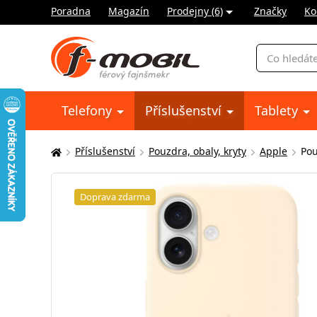
Poradna
Magazín
Prodejny (6)
Značky
Ko
Vyhledávání
Telefony
Příslušenství
Tablety
Příslušenství
Pouzdra, obaly, kryty
Apple
Pou
Zde
se
nacházíte:
Doprava zdarma