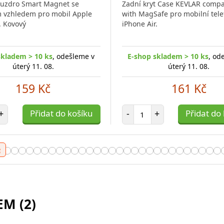
Bezdrátová Nabíječka
ouzdro Smart Magnet se
Zadní kryt Case KEVLAR compa
v1 Hledáte
 vzhledem pro mobil Apple
with MagSafe pro mobilní tel
. Kovový
iPhone Air.
skladem > 10 ks
, odešleme v
E-shop skladem > 10 ks
, od
ladem > 10 ks
úterý 11. 08.
, odešleme v
úterý 11. 08.
úterý 11. 08.
159 Kč
161 Kč
499 Kč
t položek
Počet položek
+
Přidat do košíku
-
+
Přidat do
 položek
Přidat do košíku
e
M (2)