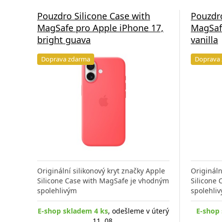
Pouzdro Silicone Case with
Pouzdro
MagSafe pro Apple iPhone 17,
MagSaf
bright guava
vanilla
Doprava zdarma
Doprava
Originální silikonový kryt značky Apple
Origináln
Silicone Case with MagSafe je vhodným
Silicone
spolehlivým
spolehli
E-shop skladem 4 ks
, odešleme v úterý
E-shop 
11. 08.