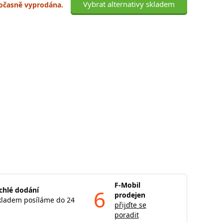
Vybrat alternativy skladem
 dočasně vyprodána.
F-Mobil
chlé dodání
6
prodejen
kladem posíláme do 24
přijďte se
poradit