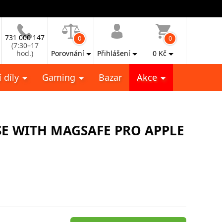
731 000 147
0
0
(7:30–17
hod.)
Porovnání
Přihlášení
0
Kč
 díly
Gaming
Bazar
Akce
E WITH MAGSAFE PRO APPLE