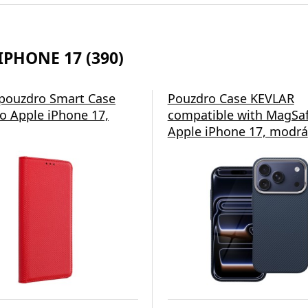
IPHONE 17 (390)
á nabíječka Swissten
 pouzdro Smart Case
Pouzdro Case KEVLAR
o Apple iPhone 17,
compatible with MagSaf
Apple iPhone 17, modrá
esign a Maximální Výkon