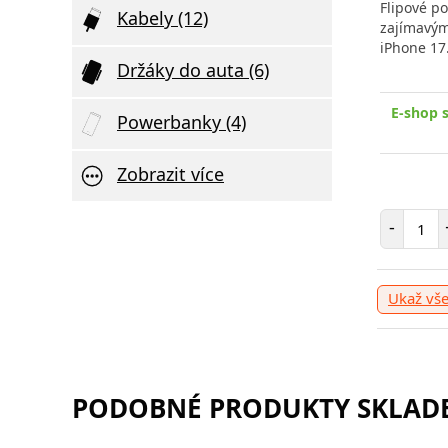
Ultratenká 
Originální Samsung bezdrátová
Flipové p
Kabely (12)
SWISSTEN 2
nabíječka pro telefony a sluchátka
zajímavým
podporou bezdrátové
iPhone 17
Držáky do auta (6)
E-shop 
Powerbanky (4)
v
E-shop skladem > 10 ks
, odešleme v
E-shop sk
úterý 11. 08.
Zobrazit více
629 Kč
Poče
-
Počet položek
Počet
-
+
Přidat do košíku
-
+
Ukaž vš
PODOBNÉ PRODUKTY SKLADE