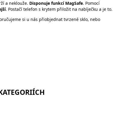
rží a neklouže.
Disponuje funkcí MagSafe
. Pomocí
jší
. Postačí telefon s krytem přiložit na nabíječku a je to.
ručujeme si u nás přiobjednat tvrzené sklo, nebo
 KATEGORIÍCH