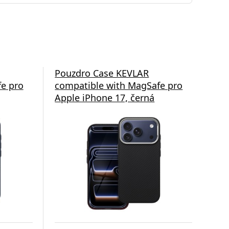
Pouzdro Case KEVLAR
Po
e pro
compatible with MagSafe pro
com
Apple iPhone 17, černá
App