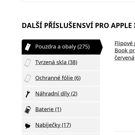
DALŠÍ PŘÍSLUŠENSVÍ PRO APPLE 
Samsung EP-P2400BBE 15W
Bezdrátov
Flipové
Pouzdra a obaly (275)
,
Podložka pro Bezdrátové
2v1 černá
Book pr
Nabíjení Black
červená
Tvrzená skla (38)
Ochranné fólie (6)
Náhradní díly (2)
Baterie (1)
Nabíječky (17)
Elegantní D