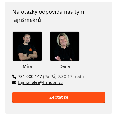
Na otázky odpovídá náš tým
fajnšmekrů
Míra
Dana
731 000 147
(Po-Pá, 7:30-17 hod.)
fajnsmekri@f-mobil.cz
Zeptat se