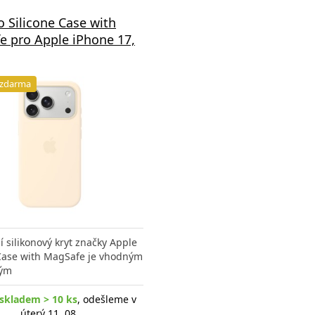
 Silicone Case with
e pro Apple iPhone 17,
 zdarma
í silikonový kryt značky Apple
 Case with MagSafe je vhodným
vým
skladem > 10 ks
, odešleme v
úterý 11. 08.