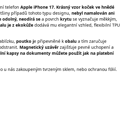
ní telefon
Apple iPhone 17. Krásný vzor koček ve hnědé
ětšiny případů tohoto typu designu,
nebyl namalován ani
e odolný, neodírá se
a povrch
krytu
se vyznačuje měkkým,
alu je z ekokůže
dodává mu elegantní vzhled, flexibilní TPU
ablízku,
poutko j
e připevněné k
obalu
a tím zaručuje
odstranit.
Magnetický uzávěr
zajišťuje pevné uchopení a
lní kapsy na dokumenty můžete použít jak na platební
 o u nás zakoupeným tvrzeným sklem, nebo ochranou fólií.
orům