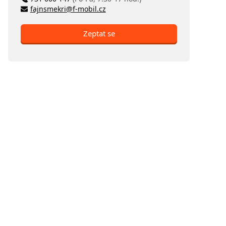
fajnsmekri@f-mobil.cz
Zeptat se