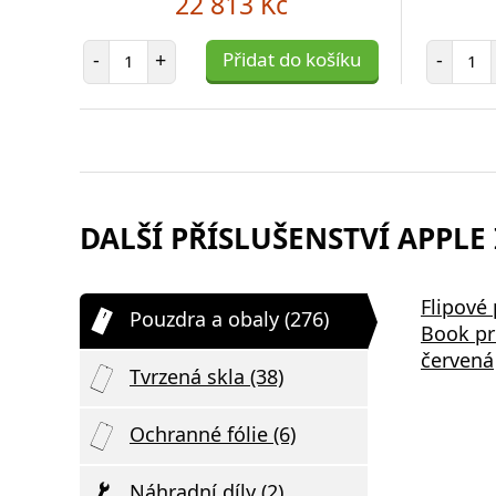
22 813 Kč
Počet položek
Poč
-
+
Přidat do košíku
-
DALŠÍ PŘÍSLUŠENSTVÍ APPLE 
Samsung EP-P2400BBE 15W
Bezdrátov
Flipové
Pouzdra a obaly (276)
,
Podložka pro Bezdrátové
2v1 černá
Book pr
Nabíjení Black
červená
Tvrzená skla (38)
Ochranné fólie (6)
Náhradní díly (2)