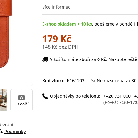
Více informací
E-shop skladem > 10 ks
, odešleme v pondělí 1
179 Kč
148 Kč bez DPH
V košíku máte zboží za
0 Kč
. Nakupte ještě
Kód zboží:
Nejnižší cena za 30
K161203
Objednávky po telefonu:
+420 731 000 14
(Po–Pá: 7:30–17:
+3 další
vrátit.
ů.
Podmínky
.