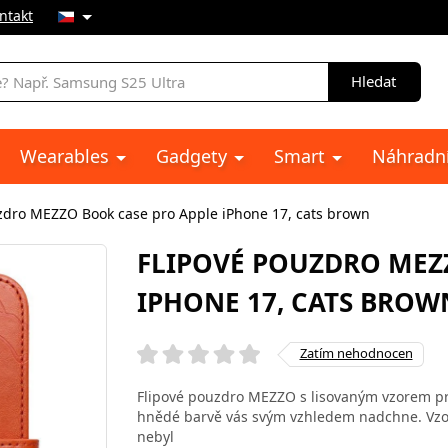
ntakt
Hledat
Wearables
Gadgety
Smart
Náhradní
zdro MEZZO Book case pro Apple iPhone 17, cats brown
FLIPOVÉ POUZDRO MEZ
IPHONE 17, CATS BROW
Zatím nehodnocen
Flipové pouzdro MEZZO s lisovaným vzorem pro
hnědé barvě vás svým vzhledem nadchne. Vzor 
nebyl