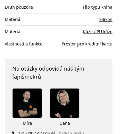
Druh pouzdra
Flip typu kniha
Materiál
Silikon
Materiál
Kůže / PU kůže
Vlastnosti a funkce
Prostor pro kreditní kartu
Na otázky odpovídá náš tým
fajnšmekrů
Míra
Dana
731 000 147
(Po-Pá, 7:30-17 hod.)