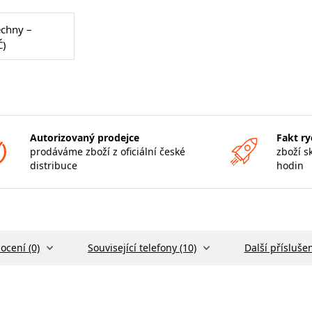
echny –
Č)
Autorizovaný prodejce
Fakt ry
prodáváme zboží z oficiální české
zboží s
distribuce
hodin
ocení (0)
Související telefony (10)
Další příslušen