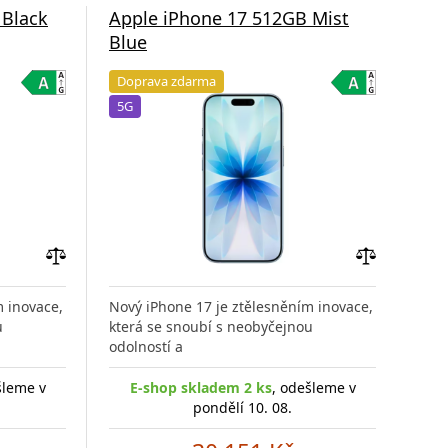
 Black
Apple iPhone 17 512GB Mist
App
Blue
Lav
Doprava zdarma
Do
5G
5G
Přidat
Přidat
do
do
m inovace,
Nový iPhone 17 je ztělesněním inovace,
Nový
porovnání
porovnání
u
která se snoubí s neobyčejnou
kter
odolností a
odol
šleme v
E-shop skladem 2 ks
, odešleme v
E
pondělí 10. 08.