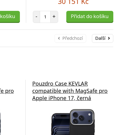
30 151 Kč
Počet položek
 košíku
-
+
Přidat do košíku
-
Předchozí
Další
Pouzdro Case KEVLAR
Po
e pro
compatible with MagSafe pro
com
Apple iPhone 17, černá
App