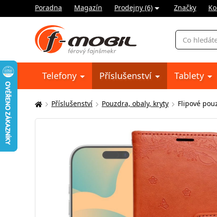
Poradna
Magazín
Prodejny (6)
Značky
Ko
Vyhledávání
Telefony
Příslušenství
Tablety
Příslušenství
Pouzdra, obaly, kryty
Flipové pou
Zde
se
nacházíte: