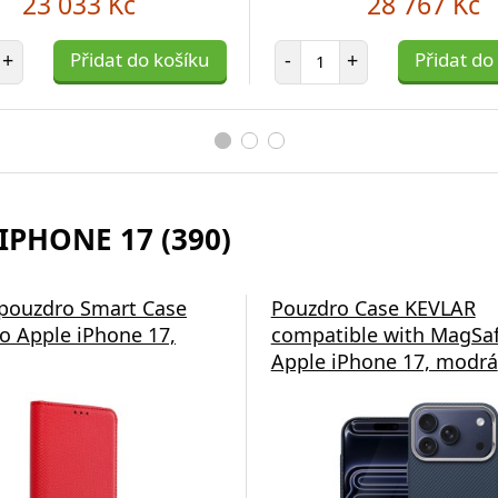
23 033 Kč
28 767 Kč
et položek
Počet položek
+
Přidat do košíku
-
+
Přidat do
IPHONE 17 (390)
á nabíječka Swissten
 pouzdro Smart Case
Pouzdro Case KEVLAR
o Apple iPhone 17,
compatible with MagSaf
Apple iPhone 17, modrá