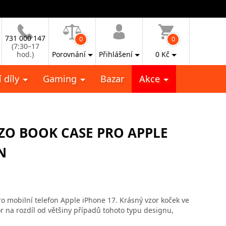
731 000 147
0
0
(7:30–17
hod.)
Porovnání
Přihlášení
0
Kč
 díly
Gaming
Bazar
Akce
ZO BOOK CASE PRO APPLE
N
 mobilní telefon Apple iPhone 17. Krásný vzor koček ve
na rozdíl od většiny případů tohoto typu designu,