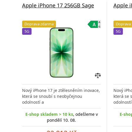
Apple iPhone 17 256GB Sage
Apple 
Doprava zdarma
Doprava
5G
5G
Přidat
do
Nový iPhone 17 je ztělesněním inovace,
Nový iPho
porovnání
která se snoubí s neobyčejnou
která se
odolností a
odolností
E-shop skladem > 10 ks
, odešleme v
E-sho
pondělí 10. 08.