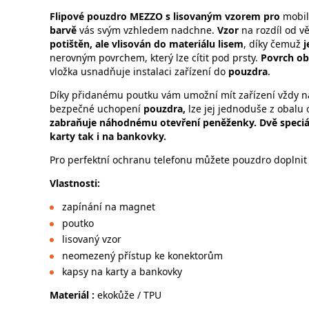
Flipové
pouzdro
MEZZO
s lisovaným vzorem pro
mobil
barvě
vás svým vzhledem nadchne.
Vzor
na rozdíl od v
potištěn, ale vlisován do materiálu lisem
, díky čemuž
j
nerovným povrchem, který lze cítit pod prsty.
Povrch ob
vložka usnadňuje instalaci zařízení do
pouzdra
.
Díky přidanému poutku vám umožní mít zařízení vždy n
bezpečné uchopení
pouzdra,
lze jej jednoduše z obalu 
zabraňuje náhodnému otevření peněženky. Dvě speciá
karty tak i na bankovky.
Pro perfektní ochranu telefonu můžete pouzdro doplnit
Vlastnosti:
zapínání na magnet
poutko
lisovaný vzor
neomezený přístup ke konekt
kapsy na karty a bankovky
Materiál :
ekokůže / TPU