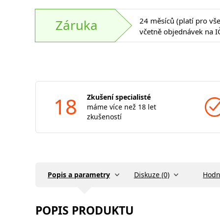
24 měsíců (platí pro vš
Záruka
včetně objednávek na I
18
Zkušení specialisté
máme více než 18 let
zkušeností
Popis a parametry
Diskuze (0)
Hodn
POPIS PRODUKTU