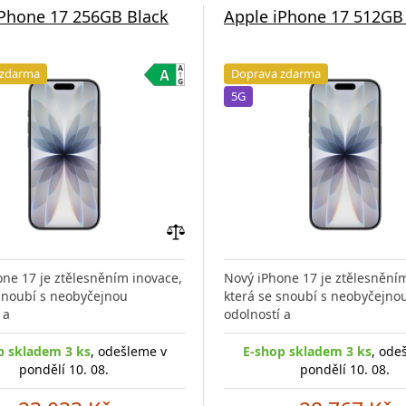
iPhone 17 256GB Black
Apple iPhone 17 512GB
 zdarma
Doprava zdarma
5G
Přidat
do
ne 17 je ztělesněním inovace,
Nový iPhone 17 je ztělesnění
porovnání
 snoubí s neobyčejnou
která se snoubí s neobyčejno
 a
odolností a
p skladem 3 ks
, odešleme v
E-shop skladem 3 ks
, ode
pondělí 10. 08.
pondělí 10. 08.