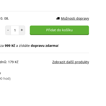
0. 08.
Možnosti dopravy
Počet položek
-
+
Přidat do košíku
 za
999 Kč
a získáte
dopravu zdarma
!
 dnů: 179 Kč
Zobrazit další produkty
7
00 hod)