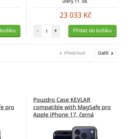
úterý 11. 08.
23 033 Kč
Počet položek
 košíku
-
+
Přidat do košíku
-
Předchozí
Další
Pouzdro Case KEVLAR
Po
e pro
compatible with MagSafe pro
com
Apple iPhone 17, černá
App