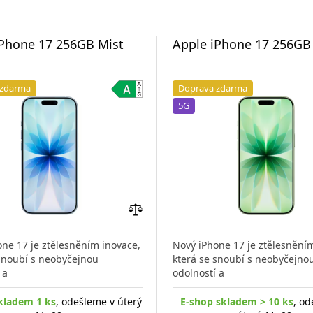
iPhone 17 256GB Mist
Apple iPhone 17 256GB
 zdarma
Doprava zdarma
5G
Přidat
do
ne 17 je ztělesněním inovace,
Nový iPhone 17 je ztělesnění
porovnání
 snoubí s neobyčejnou
která se snoubí s neobyčejno
 a
odolností a
kladem 1 ks
, odešleme v úterý
E-shop skladem > 10 ks
, od