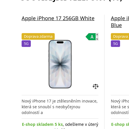
Apple iPhone 17 256GB White
Apple 
Blue
Doprava zdarma
Doprava
5G
5G
Přidat
do
Nový iPhone 17 je ztělesněním inovace,
Nový iPho
porovnání
která se snoubí s neobyčejnou
která se
odolností a
odolností
E-shop skladem 5 ks
, odešleme v úterý
E-shop s