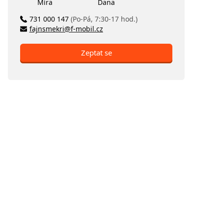
Míra
Dana
731 000 147
(Po-Pá, 7:30-17 hod.)
fajnsmekri@f-mobil.cz
Zeptat se