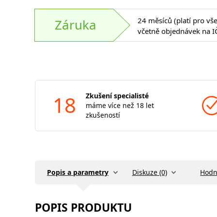
24 měsíců (platí pro vš
Záruka
včetně objednávek na I
18
Zkušení specialisté
máme více než 18 let
zkušeností
Popis a parametry
Diskuze (0)
Hodn
POPIS PRODUKTU