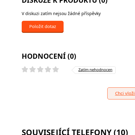
DISKUZE K PRODUKTU (0)
V diskuzi zatím nejsou žádné příspěvky
Položit dotaz
HODNOCENÍ (0)
Zatím nehodnocen
Chci vlož
SOUVISEJÍCÍ TELEFONY (10)