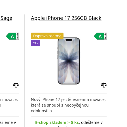
 Sage
Apple iPhone 17 256GB Black
App
Doprava zdarma
Do
5G
5G
Přidat
Přidat
do
do
m inovace,
Nový iPhone 17 je ztělesněním inovace,
Nový
porovnání
porovnání
u
která se snoubí s neobyčejnou
kter
odolností a
odol
ešleme v
E-shop skladem > 5 ks
, odešleme v
E-s