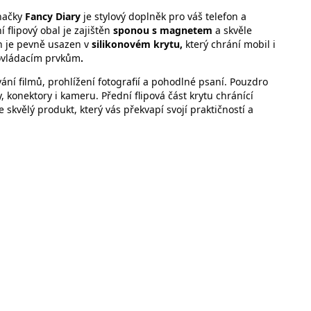
načky
Fancy Diary
je stylový doplněk pro váš telefon a
flipový obal je zajištěn
sponou s magnetem
a skvěle
n je pevně usazen v
silikonovém krytu,
který chrání mobil i
ovládacím prvkům
.
ání filmů, prohlížení fotografií a pohodlné psaní. Pouzdro
, konektory i kameru. Přední flipová část krytu chránící
e skvělý produkt, který vás překvapí svojí praktičností a