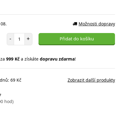
 08.
Možnosti dopravy
Počet položek
-
+
Přidat do košíku
 za
999 Kč
a získáte
dopravu zdarma
!
 dnů: 69 Kč
Zobrazit další produkty
7
00 hod)