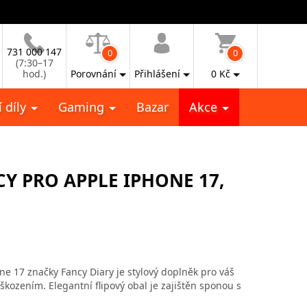
731 000 147
0
0
(7:30–17
hod.)
Porovnání
Přihlášení
0
Kč
 díly
Gaming
Bazar
Akce
Y PRO APPLE IPHONE 17,
ne 17 značky Fancy Diary je stylový doplněk pro váš
škozením. Elegantní flipový obal je zajištěn sponou s