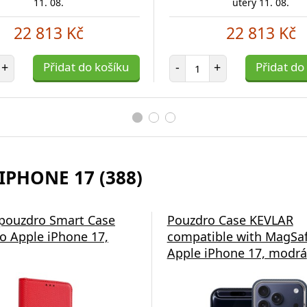
11. 08.
úterý 11. 08.
22 813 Kč
22 813 Kč
et položek
Počet položek
+
Přidat do košíku
-
+
Přidat do
IPHONE 17 (388)
á nabíječka Swissten
 pouzdro Smart Case
Pouzdro Case KEVLAR
o Apple iPhone 17,
compatible with MagSaf
Apple iPhone 17, modrá