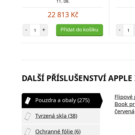
11. 08.
22 813 Kč
Počet položek
Poč
-
+
Přidat do košíku
-
DALŠÍ PŘÍSLUŠENSTVÍ APPLE 
Samsung EP-P2400BBE 15W
Bezdrátov
Flipové
Pouzdra a obaly (275)
,
Podložka pro Bezdrátové
2v1 černá
Book pr
Nabíjení Black
červená
Tvrzená skla (38)
Ochranné fólie (6)