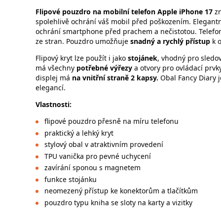
Flipové
pouzdro na mobilní telefon Apple iPhone 17
z
spolehlivě ochrání váš mobil před poškozením. Elegantní 
ochrání smartphone před prachem a nečistotou. Telefo
ze stran. Pouzdro umožňuje
snadný a rychlý přístup
k 
Flipový kryt lze použít i jako
stojánek
, vhodný pro sledov
má všechny
potřebné výřezy
a otvory pro ovládací prvky
displej má
na vnitřní straně 2 kapsy.
Obal Fancy Diary j
elegancí.
Vlastnosti
:
flipové pouzdro přesně na míru telefonu
praktický a lehký kryt
stylový obal v atraktivním provedení
TPU vanička pro pevné uchycení
zavírání sponou s magnetem
funkce stojánku
neomezený přístup ke konektorům a tlačítkům
pouzdro typu kniha se sloty na karty a vizitky