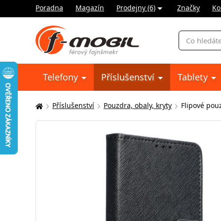
Poradna
Magazín
Prodejny (6)
Značky
Ko
Vyhledávání
Telefony
Příslušenství
Tablety
Příslušenství
Pouzdra, obaly, kryty
Flipové pou
Zde
se
nacházíte: