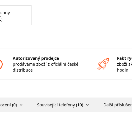
echny –
Č)
Autorizovaný prodejce
Fakt ry
prodáváme zboží z oficiální české
zboží s
distribuce
hodin
ocení (0)
Související telefony (10)
Další příslušen