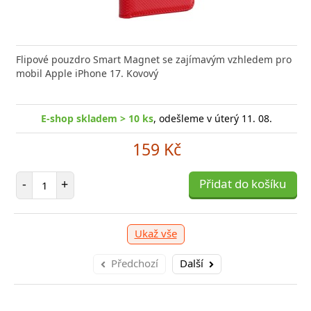
nabíječka FIXED zajistí rychlé a bezpečné nabíjení
Flipové pouzdro Smart Magnet se zajímavým vzhledem pro
Výkonná
 moderního smartphonu,
mobil Apple iPhone 17. Kovový
Aligato
E-shop skladem > 10 ks
, odešleme v úterý 11. 08.
-shop skladem > 10 ks
, odešleme v úterý 11. 08.
E
159 Kč
249 Kč
Počet položek
-
+
Přidat do košíku
očet položek
P
+
Přidat do košíku
-
Ukaž vše
Předchozí
Další