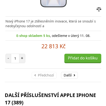
Přid
do
Nový iPhone 17 je ztělesněním inovace, která se snoubí s
poro
neobyčejnou odolností a
E-shop skladem 5 ks
, odešleme v úterý 11. 08.
22 813 Kč
Počet položek
-
+
Přidat do košíku
Předchozí
Další
DALŠÍ PŘÍSLUŠENSTVÍ APPLE IPHONE
17 (389)