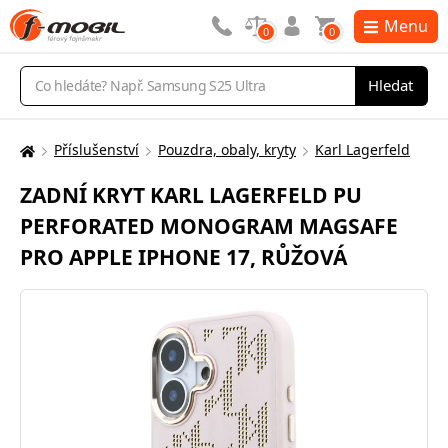
Menu
0
0
Vyhledávání
Hledat
Příslušenství
Pouzdra, obaly, kryty
Karl Lagerfeld
Zde
se
ZADNÍ KRYT KARL LAGERFELD PU
nacházíte:
PERFORATED MONOGRAM MAGSAFE
PRO APPLE IPHONE 17, RŮŽOVÁ