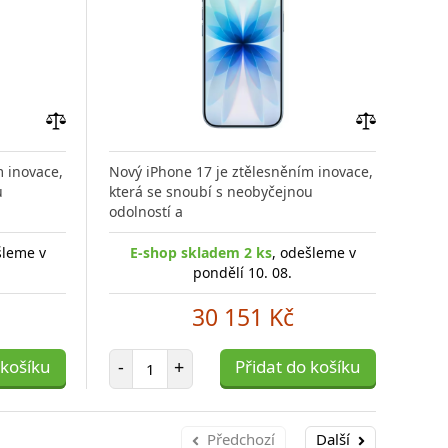
Přidat
Přidat
do
do
m inovace,
Nový iPhone 17 je ztělesněním inovace,
Nový
porovnání
porovnání
u
která se snoubí s neobyčejnou
kter
odolností a
odol
šleme v
E-shop skladem 2 ks
, odešleme v
E
pondělí 10. 08.
30 151 Kč
Počet položek
 košíku
-
+
Přidat do košíku
-
Předchozí
Další