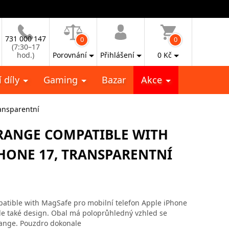
731 000 147
0
0
(7:30–17
hod.)
Porovnání
Přihlášení
0
Kč
 díly
Gaming
Bazar
Akce
ansparentní
ORANGE COMPATIBLE WITH
HONE 17, TRANSPARENTNÍ
tible with MagSafe pro mobilní telefon Apple iPhone
 ale také design. Obal má poloprůhledný vzhled se
ange. Pouzdro dokonale