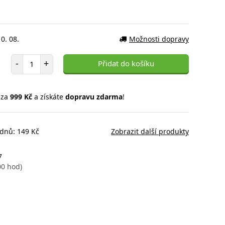
0. 08.
Možnosti dopravy
Počet položek
-
+
Přidat do košíku
 za
999 Kč
a získáte
dopravu zdarma
!
 dnů: 149 Kč
Zobrazit další produkty
7
00 hod)