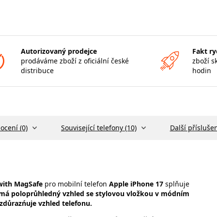
Autorizovaný prodejce
Fakt ry
prodáváme zboží z oficiální české
zboží s
distribuce
hodin
ocení (0)
Související telefony (10)
Další příslušen
with MagSafe
pro mobilní telefon
Apple iPhone 17
splňuje
má poloprůhledný vzhled se stylovou vložkou v módním
zdůrazńuje vzhled telefonu.