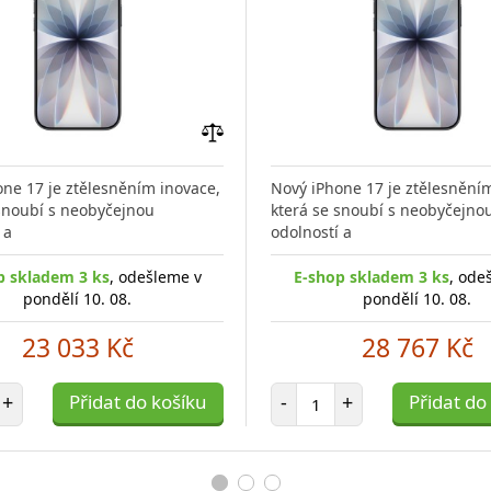
Přidat
do
ne 17 je ztělesněním inovace,
Nový iPhone 17 je ztělesnění
porovnání
 snoubí s neobyčejnou
která se snoubí s neobyčejno
 a
odolností a
p skladem 3 ks
, odešleme v
E-shop skladem 3 ks
, ode
pondělí 10. 08.
pondělí 10. 08.
23 033 Kč
28 767 Kč
et položek
Počet položek
+
Přidat do košíku
-
+
Přidat do