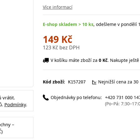
Více informací
E-shop skladem > 10 ks
, odešleme v pondělí 1
149 Kč
123 Kč bez DPH
V košíku máte zboží za
0 Kč
. Nakupte ještě
Kód zboží:
Nejnižší cena za 30
K157207
Objednávky po telefonu:
+420 731 000 14
vrátit.
(Po–Pá: 7:30–17:
ů.
Podmínky
.
echny –
Č)