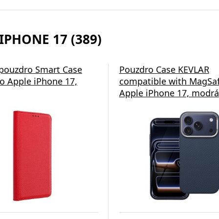
IPHONE 17 (389)
á nabíječka Swissten
 pouzdro Smart Case
Pouzdro Case KEVLAR
o Apple iPhone 17,
compatible with MagSaf
Apple iPhone 17, modrá
esign a Maximální Výkon