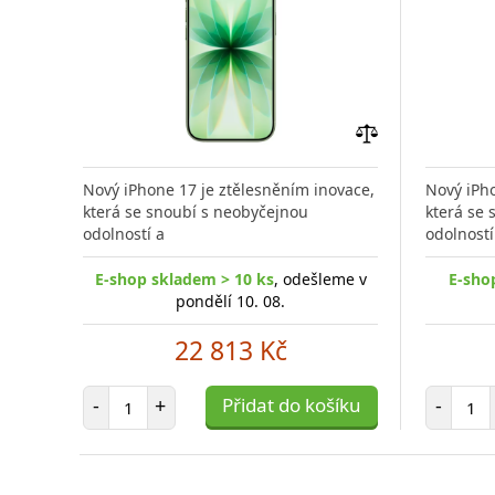
Přidat
do
Nový iPhone 17 je ztělesněním inovace,
Nový iPho
porovnání
která se snoubí s neobyčejnou
která se
odolností a
odolností
E-shop skladem > 10 ks
, odešleme v
E-sho
pondělí 10. 08.
22 813 Kč
Počet položek
Poč
-
+
Přidat do košíku
-