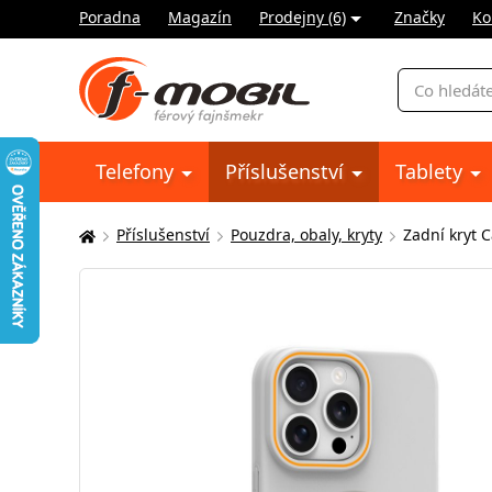
Poradna
Magazín
Prodejny (6)
Značky
Ko
Vyhledávání
Telefony
Příslušenství
Tablety
Příslušenství
Pouzdra, obaly, kryty
Zadní kryt 
Zde
se
nacházíte: