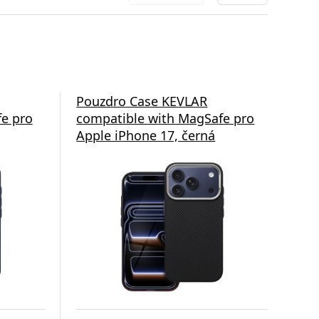
Pouzdro Case KEVLAR
Po
e pro
compatible with MagSafe pro
com
Apple iPhone 17, černá
App