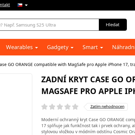
ntakt
Hledat
Wearables
Gadgety
Smart
Náhradní
Case GO ORANGE compatible with MagSafe pro Apple iPhone 17, tr
ZADNÍ KRYT CASE GO 
MAGSAFE PRO APPLE IP
Zatím nehodnocen
Moderní ochranný kryt Case GO ORANGE compa
17 splňuje jak funkčnost tak i prvek ochrany,
stylovou vložkou v módním odstínu Cosmic Or