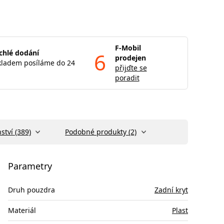
F-Mobil
chlé dodání
6
prodejen
kladem posíláme do 24
přijďte se
poradit
ství (389)
Podobné produkty (2)
Parametry
Druh pouzdra
Zadní kryt
Materiál
Plast