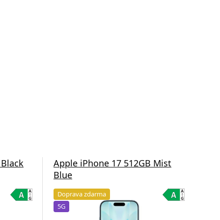
 Black
Apple iPhone 17 512GB Mist
App
Blue
Lav
Doprava zdarma
Do
5G
5G