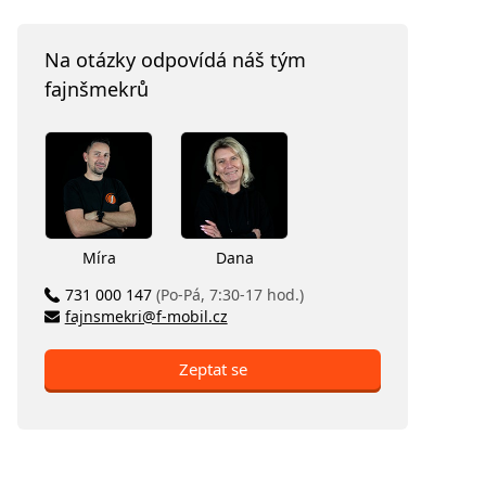
Na otázky odpovídá náš tým
fajnšmekrů
Míra
Dana
731 000 147
(Po-Pá, 7:30-17 hod.)
fajnsmekri@f-mobil.cz
Zeptat se