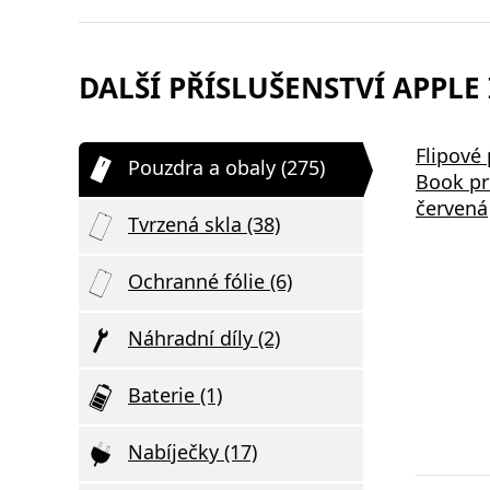
DALŠÍ PŘÍSLUŠENSTVÍ APPLE 
Samsung EP-P2400BBE 15W
Bezdrátov
Flipové
Pouzdra a obaly (275)
,
Podložka pro Bezdrátové
2v1 černá
Book pr
Nabíjení Black
červená
Tvrzená skla (38)
Ochranné fólie (6)
Náhradní díly (2)
Baterie (1)
Nabíječky (17)
Elegantní D