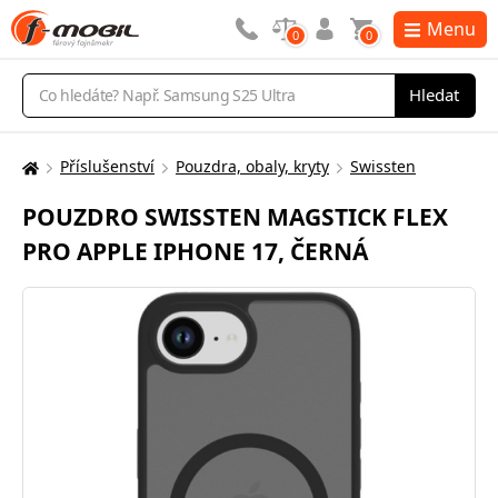
Menu
0
0
Vyhledávání
Hledat
Příslušenství
Pouzdra, obaly, kryty
Swissten
Zde
se
POUZDRO SWISSTEN MAGSTICK FLEX
nacházíte:
PRO APPLE IPHONE 17, ČERNÁ