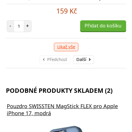
-shop skladem > 10 ks
, odešleme v úterý 11. 08.
E
159 Kč
249 Kč
Počet položek
-
+
Přidat do košíku
očet položek
P
+
Přidat do košíku
-
Ukaž vše
Předchozí
Další
PODOBNÉ PRODUKTY SKLADEM (2)
Pouzdro SWISSTEN MagStick FLEX pro Apple
iPhone 17, modrá