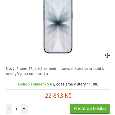
Přid
do
Nový iPhone 17 je ztělesněním inovace, která se snoubí s
poro
neobyčejnou odolností a
E-shop skladem 5 ks
, odešleme v úterý 11. 08.
22 813 Kč
Počet položek
-
+
Přidat do košíku