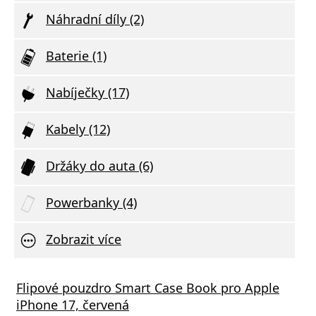
Náhradní díly (2)
Baterie (1)
Nabíječky (17)
Kabely (12)
Držáky do auta (6)
Powerbanky (4)
Zobrazit více
á nabíječka FIXED s 2xUSB výstupem, 17W
Flipové pouzdro Smart Case Book pro Apple
Aliga
 Rapid Charge, bílá
iPhone 17, červená
Deliv