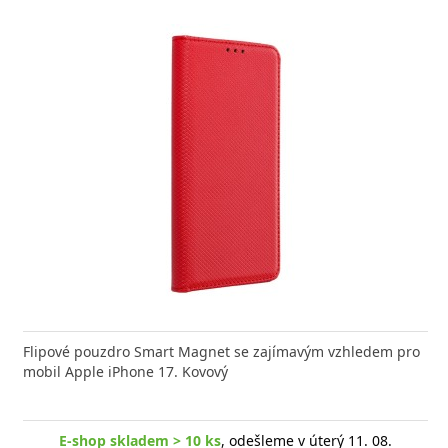
nabíječka FIXED zajistí rychlé a bezpečné nabíjení
Flipové pouzdro Smart Magnet se zajímavým vzhledem pro
Výkonná
 moderního smartphonu,
mobil Apple iPhone 17. Kovový
Aligato
E-shop skladem > 10 ks
, odešleme v úterý 11. 08.