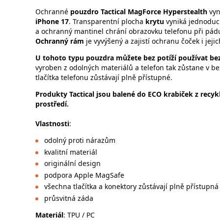
Ochranné
pouzdro Tactical MagForce Hyperstealth
vy
iPhone 17
. Transparentní plocha
krytu
vyniká jednoduc
a ochranný mantinel chrání obrazovku telefonu při pádu
Ochranný rám
je vyvýšený a zajistí ochranu čoček i jej
U tohoto typu pouzdra můžete bez potíží používat be
vyroben z odolných materiálů a telefon tak zůstane v b
tlačítka telefonu zůstávají plně přístupné.
Produkty Tactical jsou balené do ECO krabiček z recyk
prostředí.
Vlastnosti
:
odolný proti nárazům
kvalitní materiál
originální design
podpora Apple MagSafe
všechna tlačítka a konektory zůstávají plně přístupná
průsvitná záda
Materiál
: TPU / PC