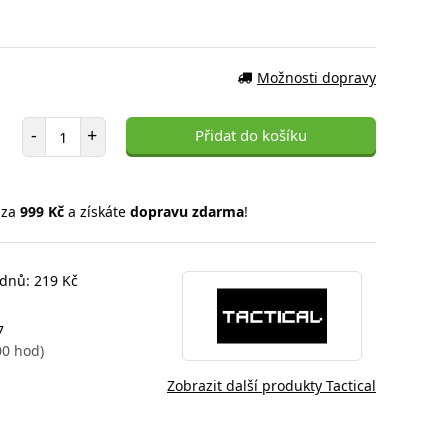
Možnosti dopravy
Počet položek
-
+
Přidat do košíku
 za
999 Kč
a získáte
dopravu zdarma
!
 dnů: 219 Kč
7
00 hod)
Zobrazit další produkty Tactical