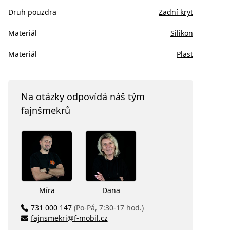
Druh pouzdra
Zadní kryt
Materiál
Silikon
Materiál
Plast
Na otázky odpovídá náš tým
fajnšmekrů
Míra
Dana
731 000 147
(Po-Pá, 7:30-17 hod.)
fajnsmekri@f-mobil.cz