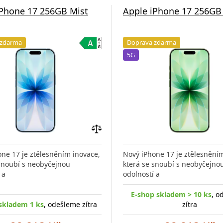
iPhone 17 256GB Mist
Apple iPhone 17 256GB
 zdarma
Doprava zdarma
5G
Přidat
do
ne 17 je ztělesněním inovace,
Nový iPhone 17 je ztělesnění
porovnání
 snoubí s neobyčejnou
která se snoubí s neobyčejno
 a
odolností a
E-shop skladem > 10 ks
, o
skladem 1 ks
, odešleme zítra
zítra