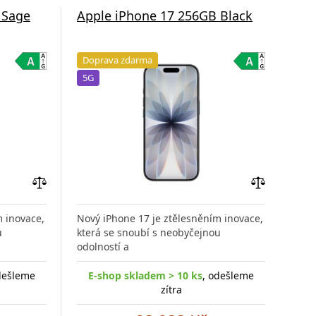
 Sage
Apple iPhone 17 256GB Black
App
Doprava zdarma
Do
5G
5G
Přidat
Přidat
do
do
m inovace,
Nový iPhone 17 je ztělesněním inovace,
Nový
porovnání
porovnání
u
která se snoubí s neobyčejnou
kter
odolností a
odol
dešleme
E-shop skladem > 10 ks
, odešleme
zítra
E-