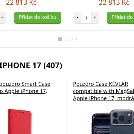
22 813 Kč
22 813 Kč
et položek
Počet položek
+
Přidat do košíku
-
+
Přidat do
IPHONE 17 (407)
 EP-P2400BBE 15W
 pouzdro Smart Case
Bezdrátová nabíječka Swi
Pouzdro Case KEVLAR
 pro Bezdrátové
o Apple iPhone 17,
2v1 černá
compatible with MagSaf
Black
Apple iPhone 17, modrá