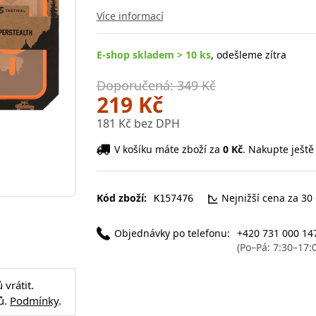
Více informací
E-shop skladem > 10 ks
, odešleme zítra
Doporučená: 349 Kč
219 Kč
181 Kč bez DPH
V košíku máte zboží za
0 Kč
. Nakupte ještě
Kód zboží:
Nejnižší cena za 30
K157476
Objednávky po telefonu:
+420 731 000 14
(Po–Pá: 7:30–17:
vrátit.
ů.
Podmínky
.