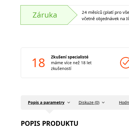
24 měsíců (platí pro vš
Záruka
včetně objednávek na I
18
Zkušení specialisté
máme více než 18 let
zkušeností
Popis a parametry
Diskuze (0)
Hodn
POPIS PRODUKTU