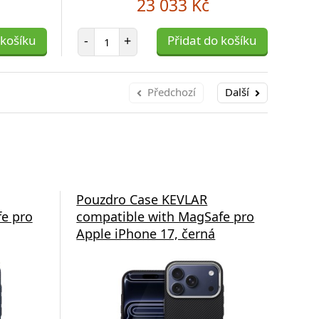
23 033 Kč
Počet položek
 košíku
-
+
Přidat do košíku
-
Předchozí
Další
ssten
Pouzdro Case KEVLAR
Po
e pro
compatible with MagSafe pro
com
Apple iPhone 17, černá
App