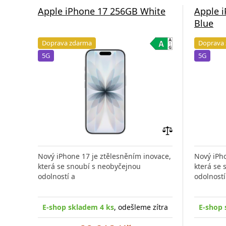
Apple iPhone 17 256GB White
Apple 
Blue
Doprava zdarma
Doprava
5G
5G
Přidat
do
Nový iPhone 17 je ztělesněním inovace,
Nový iPho
porovnání
která se snoubí s neobyčejnou
která se
odolností a
odolností
E-shop skladem 4 ks
, odešleme zítra
E-shop 