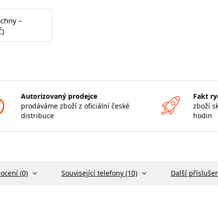
echny –
Č)
Autorizovaný prodejce
Fakt ry
prodáváme zboží z oficiální české
zboží s
distribuce
hodin
ocení (0)
Související telefony (10)
Další příslušen