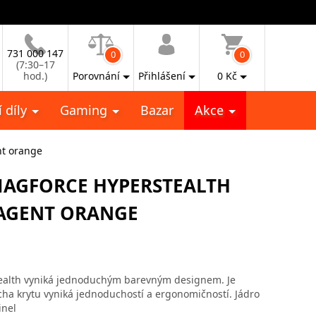
731 000 147
0
0
(7:30–17
hod.)
Porovnání
Přihlášení
0
Kč
 díly
Gaming
Bazar
Akce
nt orange
MAGFORCE HYPERSTEALTH
 AGENT ORANGE
ealth vyniká jednoduchým barevným designem. Je
cha krytu vyniká jednoduchostí a ergonomičností. Jádro
inel