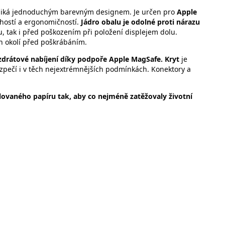
niká jednoduchým barevným designem. Je určen pro
Apple
hostí a ergonomičností.
Jádro obalu je odolné proti nárazu
, tak i před poškozením při položení displejem dolu.
ich okolí před poškrábáním.
zdrátové nabíjení díky podpoře Apple MagSafe. Kryt
je
ezpečí i v těch nejextrémnějších podmínkách. Konektory a
lovaného papíru tak, aby co nejméně zatěžovaly životní