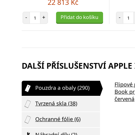
22 813 Kč
Počet položek
Poč
-
+
Přidat do košíku
-
DALŠÍ PŘÍSLUŠENSTVÍ APPLE 
Aligator Mini chytrá síťová
Samsung
Flipové
Pouzdra a obaly (290)
,
nabíječka Power Delivery 20W,
Podložka
Book pr
USB-C/USB-C kabel, bílá
Nabíjení 
červená
Tvrzená skla (38)
Ochranné fólie (6)
Náhradní díly (2)