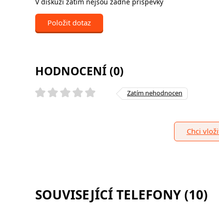
V diskuzi zatím nejsou žádné příspěvky
Položit dotaz
HODNOCENÍ (0)
Zatím nehodnocen
Chci vlož
SOUVISEJÍCÍ TELEFONY (10)