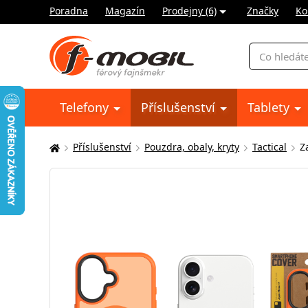
Poradna
Magazín
Prodejny (6)
Značky
Ko
Vyhledávání
Telefony
Příslušenství
Tablety
Příslušenství
Pouzdra, obaly, kryty
Tactical
Z
Zde
se
nacházíte: