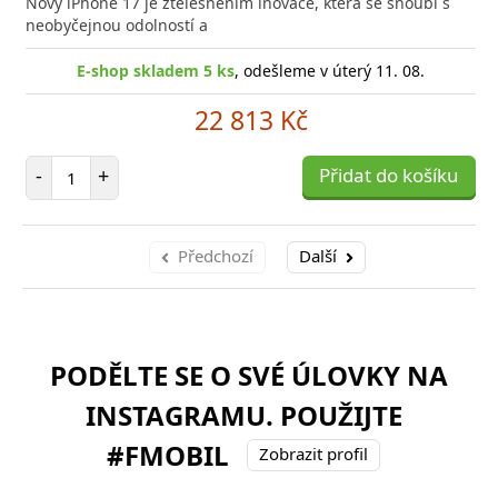
Nový iPhone 17 je ztělesněním inovace, která se snoubí s
poro
neobyčejnou odolností a
E-shop skladem 5 ks
, odešleme v úterý 11. 08.
22 813 Kč
Počet položek
-
+
Přidat do košíku
Předchozí
Další
PODĚLTE SE O SVÉ ÚLOVKY NA
INSTAGRAMU. POUŽIJTE
#FMOBIL
Zobrazit profil