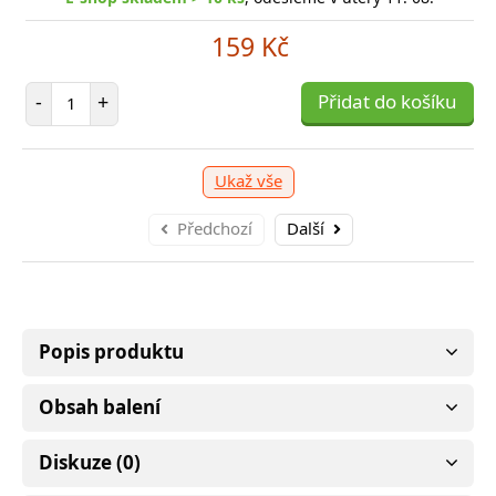
-shop skladem > 10 ks
, odešleme v úterý 11. 08.
E
159 Kč
249 Kč
Počet položek
-
+
Přidat do košíku
očet položek
P
+
Přidat do košíku
-
Ukaž vše
Předchozí
Další
Popis produktu
Obsah balení
Diskuze (0)