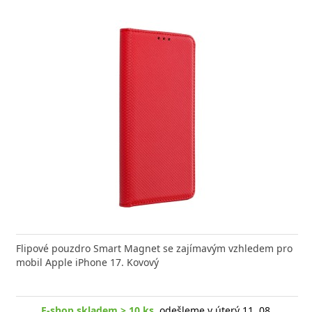
nabíječka FIXED zajistí rychlé a bezpečné nabíjení
Flipové pouzdro Smart Magnet se zajímavým vzhledem pro
Výkonná
 moderního smartphonu,
mobil Apple iPhone 17. Kovový
Aligato
E-shop skladem > 10 ks
, odešleme v úterý 11. 08.