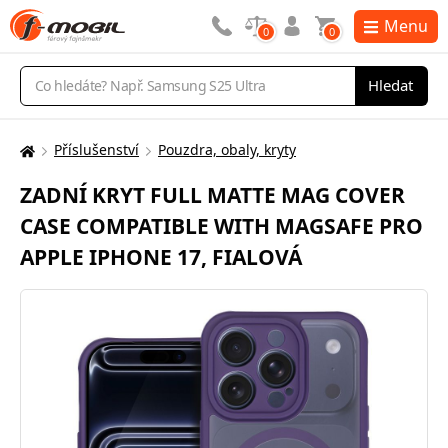
Menu
0
0
Vyhledávání
Hledat
Příslušenství
Pouzdra, obaly, kryty
Zde
se
ZADNÍ KRYT FULL MATTE MAG COVER
nacházíte:
CASE COMPATIBLE WITH MAGSAFE PRO
APPLE IPHONE 17, FIALOVÁ