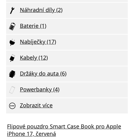
Náhradní díly (2)
Baterie (1)
Nabíječky (17)
Kabely (12)
Držáky do auta (6)
Powerbanky (4)
Zobrazit více
á nabíječka FIXED s 2xUSB výstupem, 17W
Flipové pouzdro Smart Case Book pro Apple
Aliga
 Rapid Charge, bílá
iPhone 17, červená
Deliv