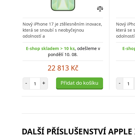
Přidat
do
Nový iPhone 17 je ztělesněním inovace,
Nový iPho
porovnání
která se snoubí s neobyčejnou
která se
odolností a
odolností
E-shop skladem > 10 ks
, odešleme v
E-sho
pondělí 10. 08.
22 813 Kč
Počet položek
Poč
-
+
Přidat do košíku
-
DALŠÍ PŘÍSLUŠENSTVÍ APPLE 