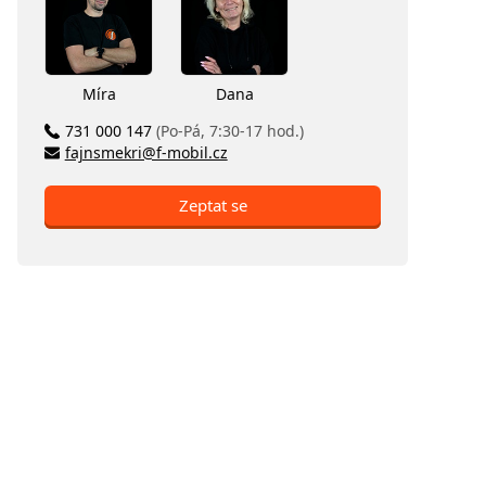
Míra
Dana
731 000 147
(Po-Pá, 7:30-17 hod.)
fajnsmekri@f-mobil.cz
Zeptat se