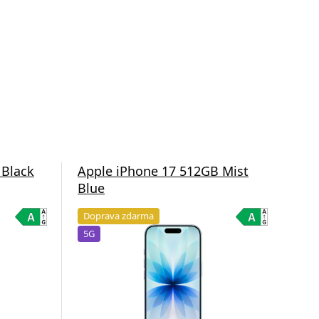
 Black
Apple iPhone 17 512GB Mist
App
Blue
Lav
Doprava zdarma
Do
5G
5G