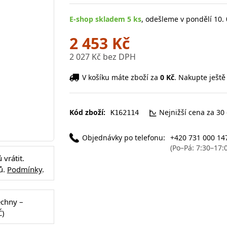
E-shop skladem 5 ks
, odešleme v pondělí 10. 
2 453 Kč
2 027 Kč bez DPH
V košíku máte zboží za
0 Kč
. Nakupte ještě
Kód zboží:
Nejnižší cena za 30
K162114
Objednávky po telefonu:
+420 731 000 14
(Po–Pá: 7:30–17:
vrátit.
ů.
Podmínky
.
echny –
Č)