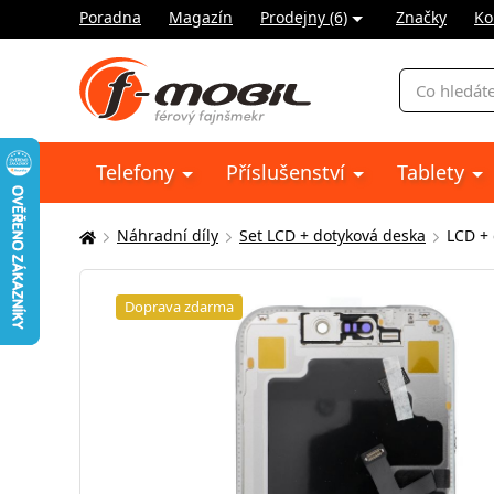
Poradna
Magazín
Prodejny (6)
Značky
Ko
Vyhledávání
Telefony
Příslušenství
Tablety
Náhradní díly
Set LCD + dotyková deska
LCD + 
Zde
se
nacházíte:
Doprava zdarma