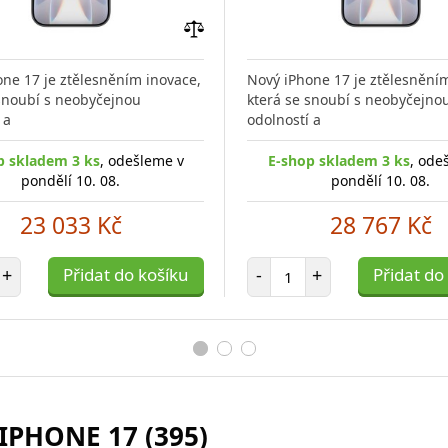
Přidat
do
ne 17 je ztělesněním inovace,
Nový iPhone 17 je ztělesnění
porovnání
 snoubí s neobyčejnou
která se snoubí s neobyčejno
 a
odolností a
p skladem 3 ks
, odešleme v
E-shop skladem 3 ks
, ode
pondělí 10. 08.
pondělí 10. 08.
23 033 Kč
28 767 Kč
et položek
Počet položek
+
Přidat do košíku
-
+
Přidat do
IPHONE 17 (395)