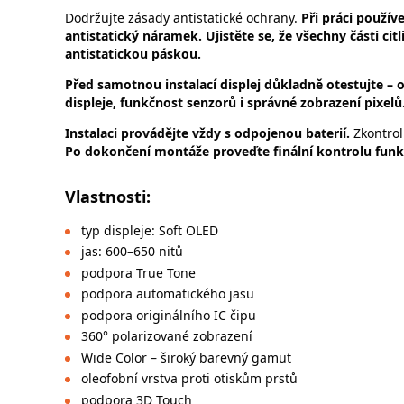
Dodržujte zásady antistatické ochrany.
Při práci použí
antistatický náramek. Ujistěte se, že všechny části cit
antistatickou páskou.
Před samotnou instalací displej důkladně otestujte – 
displeje, funkčnost senzorů i správné zobrazení pixelů
Instalaci provádějte vždy s odpojenou baterií.
Zkontrol
Po dokončení montáže proveďte finální kontrolu funkč
Vlastnosti:
typ displeje: Soft OLED
jas: 600–650 nitů
podpora True Tone
podpora automatického jasu
podpora originálního IC čipu
360° polarizované zobrazení
Wide Color – široký barevný gamut
oleofobní vrstva proti otiskům prstů
podpora 3D Touch