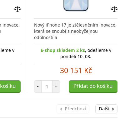
Přidat
Přidat
do
do
m inovace,
Nový iPhone 17 je ztělesněním inovace,
Nový
porovnání
porovnání
u
která se snoubí s neobyčejnou
kter
odolností a
odol
šleme v
E-shop skladem 2 ks
, odešleme v
E
pondělí 10. 08.
30 151 Kč
Počet položek
 košíku
-
+
Přidat do košíku
-
Předchozí
Další