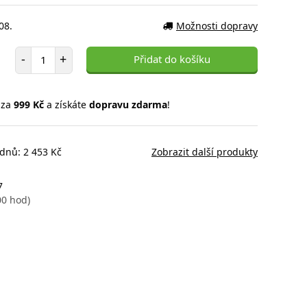
08.
Možnosti dopravy
Počet položek
-
+
Přidat do košíku
 za
999 Kč
a získáte
dopravu zdarma
!
 dnů: 2 453 Kč
Zobrazit další produkty
7
00 hod)