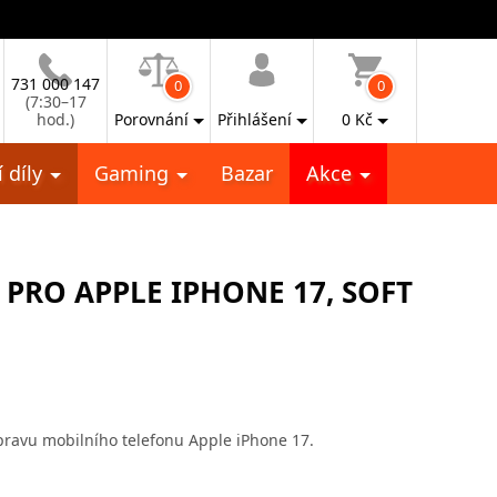
731 000 147
0
0
(7:30–17
hod.)
Porovnání
Přihlášení
0
Kč
 díly
Gaming
Bazar
Akce
 PRO APPLE IPHONE 17, SOFT
pravu mobilního telefonu Apple iPhone 17.