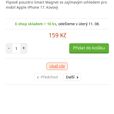
nabíječka FIXED zajistí rychlé a bezpečné nabíjení
Flipové pouzdro Smart Magnet se zajímavým vzhledem pro
Výkonná
 moderního smartphonu,
mobil Apple iPhone 17. Kovový
Aligato
E-shop skladem > 10 ks
, odešleme v úterý 11. 08.
-shop skladem > 10 ks
, odešleme v úterý 11. 08.
E
159 Kč
249 Kč
Počet položek
-
+
Přidat do košíku
očet položek
P
+
Přidat do košíku
-
Ukaž vše
Předchozí
Další