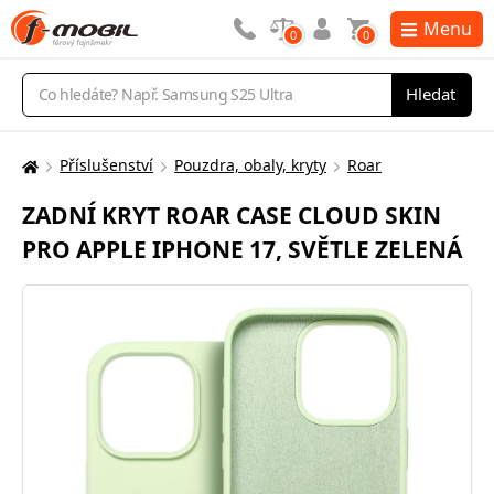
Menu
0
0
Vyhledávání
Hledat
Příslušenství
Pouzdra, obaly, kryty
Roar
Zde
se
ZADNÍ KRYT ROAR CASE CLOUD SKIN
nacházíte:
PRO APPLE IPHONE 17, SVĚTLE ZELENÁ