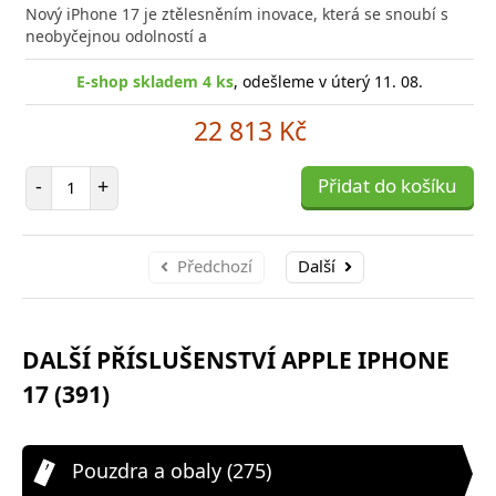
do
Nový iPhone 17 je ztělesněním inovace, která se snoubí s
poro
neobyčejnou odolností a
E-shop skladem 4 ks
, odešleme v úterý 11. 08.
22 813 Kč
Počet položek
-
+
Přidat do košíku
Předchozí
Další
DALŠÍ PŘÍSLUŠENSTVÍ APPLE IPHONE
17 (391)
Pouzdra a obaly (275)