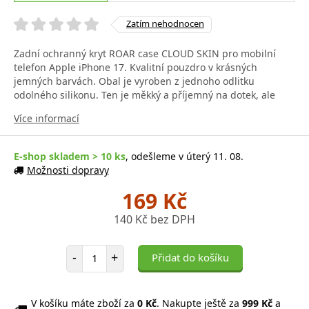
Zatím nehodnocen
Zadní ochranný kryt ROAR case CLOUD SKIN pro mobilní
telefon Apple iPhone 17. Kvalitní pouzdro v krásných
jemných barvách. Obal je vyroben z jednoho odlitku
odolného silikonu. Ten je měkký a příjemný na dotek, ale
Více informací
E-shop skladem > 10 ks
, odešleme v úterý 11. 08.
Možnosti dopravy
169 Kč
140 Kč bez DPH
Počet položek
-
+
Přidat do košíku
V košíku máte zboží za
0 Kč
. Nakupte ještě za
999 Kč
a