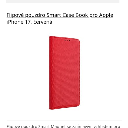
á nabíječka FIXED s 2xUSB výstupem, 17W
Flipové pouzdro Smart Case Book pro Apple
Aliga
 Rapid Charge, bílá
iPhone 17, červená
Deliv
nabíječka FIXED zajistí rychlé a bezpečné nabíjení
Flipové pouzdro Smart Magnet se zajímavým vzhledem pro
Výkonná