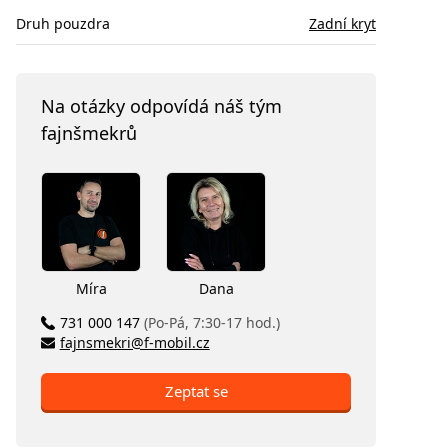
Druh pouzdra
Zadní kryt
Na otázky odpovídá náš tým
fajnšmekrů
Míra
Dana
731 000 147
(Po-Pá, 7:30-17 hod.)
fajnsmekri@f-mobil.cz
Zeptat se