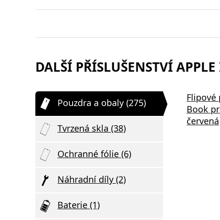
DALŠÍ PŘÍSLUŠENSTVÍ APPLE 
Samsung EP-P2400BBE 15W
Bezdrátov
Flipové
Pouzdra a obaly (275)
,
Podložka pro Bezdrátové
2v1 černá
Book pr
Nabíjení Black
červená
Tvrzená skla (38)
Ochranné fólie (6)
Náhradní díly (2)
Baterie (1)