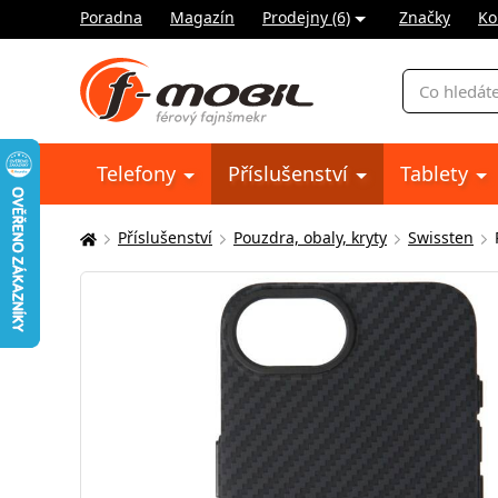
Poradna
Magazín
Prodejny (6)
Značky
Ko
Vyhledávání
Telefony
Příslušenství
Tablety
Příslušenství
Pouzdra, obaly, kryty
Swissten
Zde
se
nacházíte: