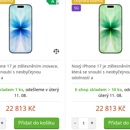
 zdarma
Doprava zdarma
5G
Přidat
do
ne 17 je ztělesněním inovace,
Nový iPhone 17 je ztělesnění
porovnání
 snoubí s neobyčejnou
která se snoubí s neobyčejno
 a
odolností a
kladem 1 ks
, odešleme v úterý
E-shop skladem > 10 ks
, od
11. 08.
úterý 11. 08.
22 813 Kč
22 813 Kč
et položek
Počet položek
+
Přidat do košíku
-
+
Přidat do