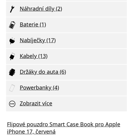
Náhradní díly (2)
Baterie (1)
Nabíječky (17)
Kabely (13)
Držáky do auta (6)
Powerbanky (4)
Zobrazit více
á nabíječka FIXED s 2xUSB výstupem, 17W
ý kabel Baseus Cafule Series Metal Type-
Flipové pouzdro Smart Case Book pro Apple
Aliga
Datov
 Rapid Charge, bílá
e-C 100W 1m, černá
iPhone 17, červená
Deliv