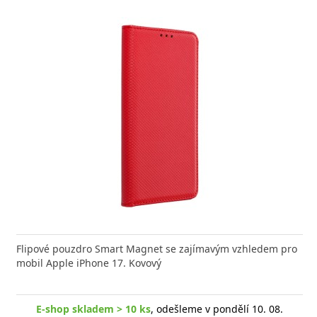
nabíječka FIXED zajistí rychlé a bezpečné nabíjení
kabel značky Baseus Cafule Series Metal. Kabel
Flipové pouzdro Smart Magnet se zajímavým vzhledem pro
Výkonná
Datový
 moderního smartphonu,
 přenášet data z mobilních
mobil Apple iPhone 17. Kovový
Aligato
USB-US
shop skladem > 10 ks
E-shop skladem > 10 ks
, odešleme v pondělí 10. 08.
, odešleme v pondělí 10. 08.
E