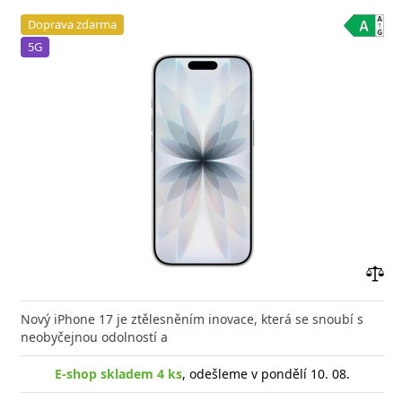
Doprava zdarma
5G
Přid
do
Nový iPhone 17 je ztělesněním inovace, která se snoubí s
poro
neobyčejnou odolností a
E-shop skladem 4 ks
, odešleme v pondělí 10. 08.