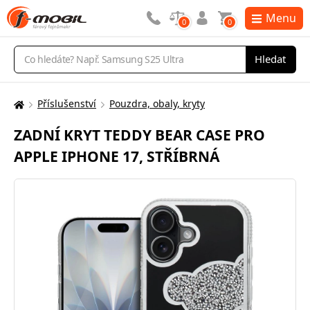
Menu
0
0
Vyhledávání
Hledat
Příslušenství
Pouzdra, obaly, kryty
Zde
se
ZADNÍ KRYT TEDDY BEAR CASE PRO
nacházíte:
APPLE IPHONE 17, STŘÍBRNÁ