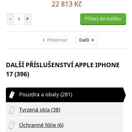
22 813 Kč
Počet položek
-
+
Přidat do košíku
Předchozí
Další
DALŠÍ PŘÍSLUŠENSTVÍ APPLE IPHONE
17 (396)
Pouzdra a obaly (281)
Tvrzená skla (38)
Ochranné fólie (6)