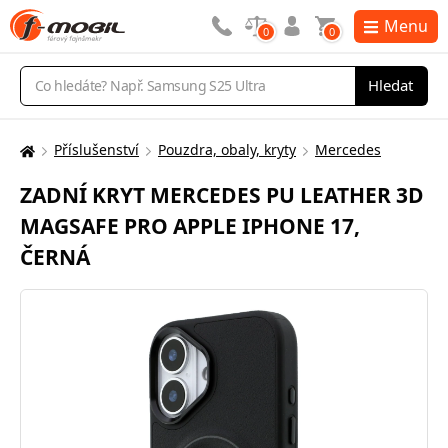
Menu
0
0
Vyhledávání
Hledat
Příslušenství
Pouzdra, obaly, kryty
Mercedes
Zde
se
ZADNÍ KRYT MERCEDES PU LEATHER 3D
nacházíte:
MAGSAFE PRO APPLE IPHONE 17,
ČERNÁ