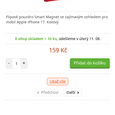
nabíječka FIXED zajistí rychlé a bezpečné nabíjení
kabel značky Baseus Cafule Series Metal. Kabel
Flipové pouzdro Smart Magnet se zajímavým vzhledem pro
Výkonná
Datový
 moderního smartphonu,
 přenášet data z mobilních
mobil Apple iPhone 17. Kovový
Aligato
USB-US
-shop skladem > 10 ks
E-shop skladem > 10 ks
, odešleme v úterý 11. 08.
, odešleme v úterý 11. 08.
-shop skladem > 10 ks
, odešleme v úterý 11. 08.
E-
159 Kč
159 Kč
249 Kč
očet položek
Počet položek
P
+
-
+
Přidat do košíku
Přidat do košíku
-
očet položek
P
+
Přidat do košíku
-
Ukaž vše
Předchozí
Další