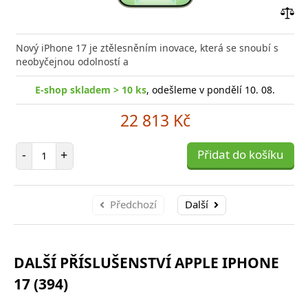
Přid
do
Nový iPhone 17 je ztělesněním inovace, která se snoubí s
poro
neobyčejnou odolností a
E-shop skladem > 10 ks
, odešleme v pondělí 10. 08.
22 813 Kč
Počet položek
-
+
Přidat do košíku
Předchozí
Další
DALŠÍ PŘÍSLUŠENSTVÍ APPLE IPHONE
17 (394)