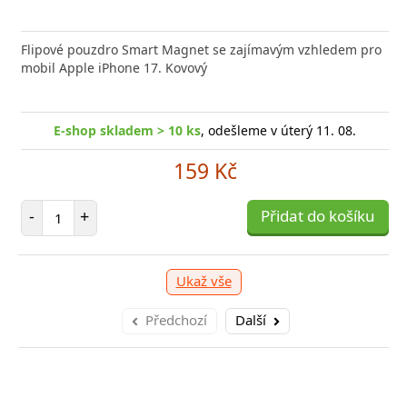
nabíječka FIXED zajistí rychlé a bezpečné nabíjení
Flipové pouzdro Smart Magnet se zajímavým vzhledem pro
Výkonná
 moderního smartphonu,
mobil Apple iPhone 17. Kovový
Aligato
E-shop skladem > 10 ks
, odešleme v úterý 11. 08.
-shop skladem > 10 ks
, odešleme v úterý 11. 08.
E
159 Kč
249 Kč
Počet položek
-
+
Přidat do košíku
očet položek
P
+
Přidat do košíku
-
Ukaž vše
Předchozí
Další