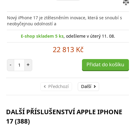
Přid
do
Nový iPhone 17 je ztělesněním inovace, která se snoubí s
poro
neobyčejnou odolností a
E-shop skladem 5 ks
, odešleme v úterý 11. 08.
22 813 Kč
Počet položek
-
+
Přidat do košíku
Předchozí
Další
DALŠÍ PŘÍSLUŠENSTVÍ APPLE IPHONE
17 (388)