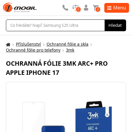
Menu
0
0
Vyhledávání
Hledat
Příslušenství
Ochranné fólie a skla
Zde
Ochranné fólie pro telefony
3mk
se
nacházíte:
OCHRANNÁ FÓLIE 3MK ARC+ PRO
APPLE IPHONE 17