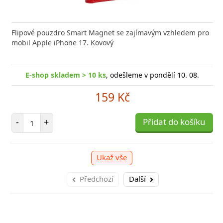
nabíječka FIXED zajistí rychlé a bezpečné nabíjení
kabel značky Baseus Cafule Series Metal. Kabel
Flipové pouzdro Smart Magnet se zajímavým vzhledem pro
Výkonná
Datový
 moderního smartphonu,
 přenášet data z mobilních
mobil Apple iPhone 17. Kovový
Aligato
USB-US
shop skladem > 10 ks
E-shop skladem > 10 ks
, odešleme v pondělí 10. 08.
, odešleme v pondělí 10. 08.
E
shop skladem > 10 ks
, odešleme v pondělí 10. 08.
E-
159 Kč
159 Kč
249 Kč
očet položek
Počet položek
P
+
-
+
Přidat do košíku
Přidat do košíku
-
očet položek
P
+
Přidat do košíku
-
Ukaž vše
Předchozí
Další