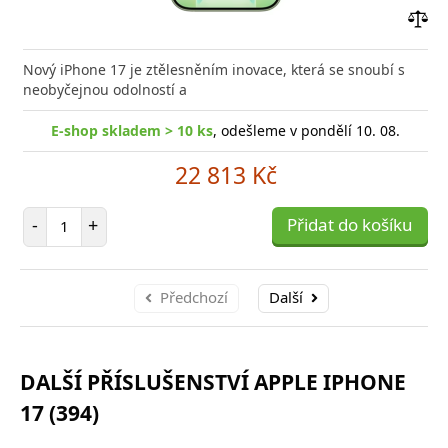
Přid
do
Nový iPhone 17 je ztělesněním inovace, která se snoubí s
poro
neobyčejnou odolností a
E-shop skladem > 10 ks
, odešleme v pondělí 10. 08.
22 813 Kč
Počet položek
-
+
Přidat do košíku
Předchozí
Další
DALŠÍ PŘÍSLUŠENSTVÍ APPLE IPHONE
17 (394)