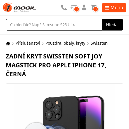
Menu
0
0
Vyhledávání
Hledat
Příslušenství
Pouzdra, obaly, kryty
Swissten
Zde
se
ZADNÍ KRYT SWISSTEN SOFT JOY
nacházíte:
MAGSTICK PRO APPLE IPHONE 17,
ČERNÁ