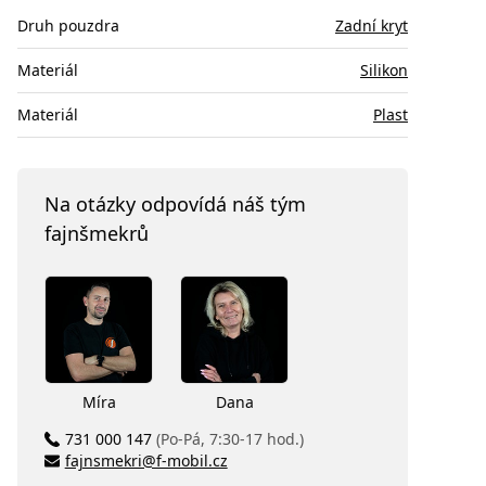
Druh pouzdra
Zadní kryt
Materiál
Silikon
Materiál
Plast
Na otázky odpovídá náš tým
fajnšmekrů
Míra
Dana
731 000 147
(Po-Pá, 7:30-17 hod.)
fajnsmekri@f-mobil.cz