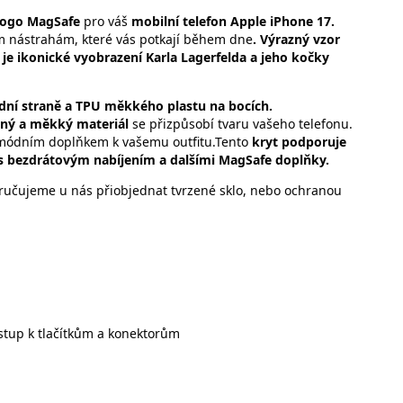
 Logo MagSafe
pro váš
mobilní telefon
Apple iPhone 17.
 nástrahám, které vás potkají během dne
.
Výrazný vzor
 je ikonické vyobrazení Karla Lagerfelda a jeho kočky
dní straně a TPU měkkého plastu na bocích.
ný a měkký materiál
se přizpůsobí tvaru vašeho telefonu.
 módním doplňkem k vašemu outfitu.Tento
kryt podporuje
s bezdrátovým nabíjením a dalšími MagSafe doplňky.
ručujeme u nás přiobjednat tvrzené sklo, nebo ochranou
stup k tlačítkům a konektorům