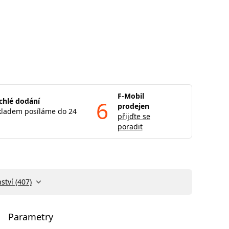
F-Mobil
chlé dodání
6
prodejen
kladem posíláme do 24
přijďte se
poradit
ství (407)
Parametry