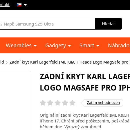
ntakt
Hledat
Wearables
Gadgety
Smart
Náhradní
eld
Zadní kryt Karl Lagerfeld IML K&CH Heads Logo MagSafe pro 
ZADNÍ KRYT KARL LAGE
LOGO MAGSAFE PRO IP
Zatím nehodnocen
Originální zadní kryt Karl Lagerfeld IML K&C
iPhone 17. Chrání před poškozením, poškrábán
během dne. Výrazný vzor ihned