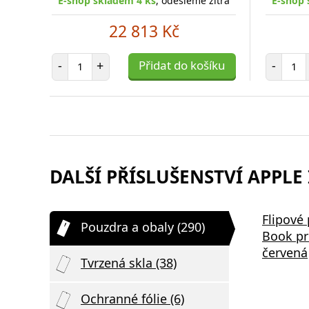
E-shop skladem 4 ks
, odešleme zítra
E-shop 
22 813 Kč
Počet položek
Poč
-
+
Přidat do košíku
-
DALŠÍ PŘÍSLUŠENSTVÍ APPLE 
Aligator Mini chytrá síťová
Samsung
Flipové
Pouzdra a obaly (290)
,
nabíječka Power Delivery 20W,
Podložka
Book pr
USB-C/USB-C kabel, bílá
Nabíjení 
červená
Tvrzená skla (38)
Ochranné fólie (6)