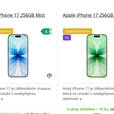
iPhone 17 256GB Mist
Apple iPhone 17 256GB
 zdarma
Doprava zdarma
5G
Přidat
do
ne 17 je ztělesněním inovace,
Nový iPhone 17 je ztělesnění
porovnání
 snoubí s neobyčejnou
která se snoubí s neobyčejno
 a
odolností a
E-shop skladem > 10 ks
, o