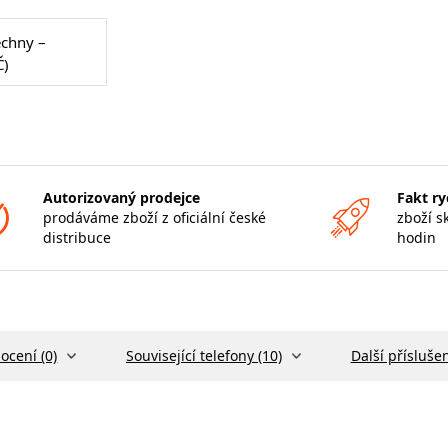
echny –
Č)
Autorizovaný prodejce
Fakt ry
prodáváme zboží z oficiální české
zboží s
distribuce
hodin
ocení (0)
Související telefony (10)
Další příslušen