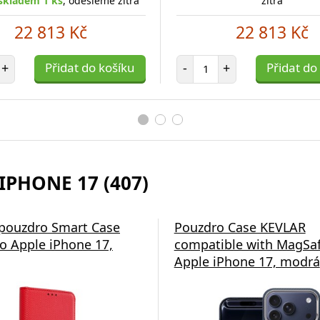
skladem 1 ks
, odešleme zítra
zítra
22 813 Kč
22 813 Kč
et položek
Počet položek
+
Přidat do košíku
-
+
Přidat do
IPHONE 17 (407)
 EP-P2400BBE 15W
 pouzdro Smart Case
Bezdrátová nabíječka Swi
Pouzdro Case KEVLAR
 pro Bezdrátové
o Apple iPhone 17,
2v1 černá
compatible with MagSaf
Black
Apple iPhone 17, modrá