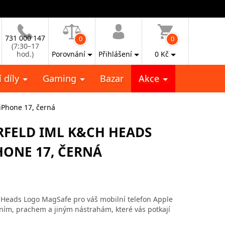
731 000 147
0
0
(7:30–17
hod.)
Porovnání
Přihlášení
0
Kč
 díly
Gaming
Bazar
Akce
iPhone 17, černá
RFELD IML K&CH HEADS
HONE 17, ČERNÁ
H Heads Logo MagSafe pro váš mobilní telefon Apple
ím, prachem a jiným nástrahám, které vás potkají