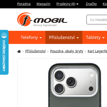
Poradna
Magazín
Prodejny (6)
Značky
Ko
Vyhledávání
Telefony
Příslušenství
Tablety
Příslušenství
Pouzdra, obaly, kryty
Karl Lagerf
Zde
se
nacházíte: