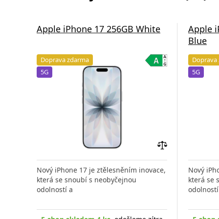
Apple iPhone 17 256GB White
Apple 
Blue
Doprava zdarma
Doprava
5G
5G
Přidat
do
Nový iPhone 17 je ztělesněním inovace,
Nový iPho
porovnání
která se snoubí s neobyčejnou
která se
odolností a
odolností