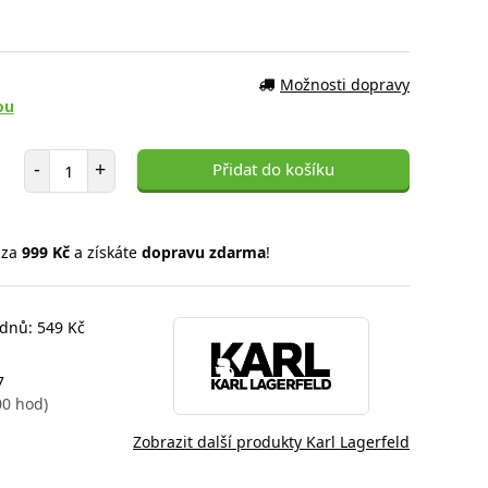
Možnosti dopravy
ou
Počet položek
-
+
Přidat do košíku
 za
999 Kč
a získáte
dopravu zdarma
!
 dnů: 549 Kč
7
00 hod)
Zobrazit další produkty Karl Lagerfeld