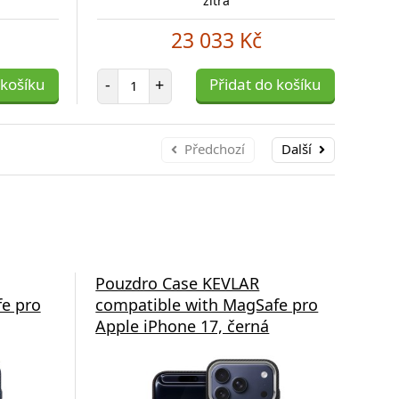
zítra
E-
23 033 Kč
Počet položek
 košíku
-
+
Přidat do košíku
-
Předchozí
Další
ssten
Pouzdro Case KEVLAR
Po
e pro
compatible with MagSafe pro
com
Apple iPhone 17, černá
App