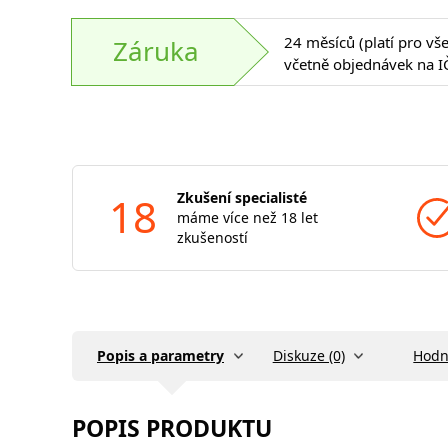
24 měsíců (platí pro vš
Záruka
včetně objednávek na I
18
Zkušení specialisté
máme více než 18 let
zkušeností
Popis a parametry
Diskuze (0)
Hodn
POPIS PRODUKTU