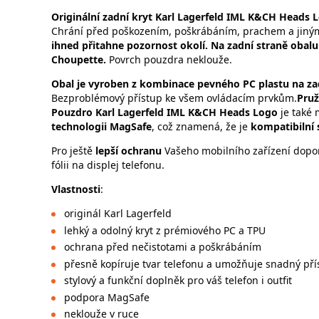
Originální zadní kryt Karl Lagerfeld IML K&CH Heads
Chrání před poškozením, poškrábáním, prachem a jiným
ihned přitahne pozornost okolí. Na zadní straně obalu
Choupette.
Povrch pouzdra neklouže.
Obal je vyroben z kombinace pevného PC plastu na za
Bezproblémový přístup ke všem ovládacím prvkům.
Pruž
Pouzdro Karl Lagerfeld IML K&CH Heads Logo
je také
technologii MagSafe
, což znamená, že je
kompatibilní 
Pro ještě
lepší ochranu
Vašeho mobilního zařízení dopo
fólii na displej telefonu.
Vlastnosti
:
originál Karl Lagerfeld
lehký a odolný kryt z prémiového PC a TPU
ochrana před nečistotami a poškrábáním
přesně kopíruje tvar telefonu a umožňuje snadný pří
stylový a funkční doplněk pro váš telefon i outfit
podpora MagSafe
neklouže v ruce