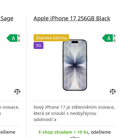
 Sage
Apple iPhone 17 256GB Black
App
Doprava zdarma
Do
5G
5G
Přidat
Přidat
do
do
m inovace,
Nový iPhone 17 je ztělesněním inovace,
Nový
porovnání
porovnání
u
která se snoubí s neobyčejnou
kter
odolností a
odol
dešleme
E-shop skladem > 10 ks
, odešleme