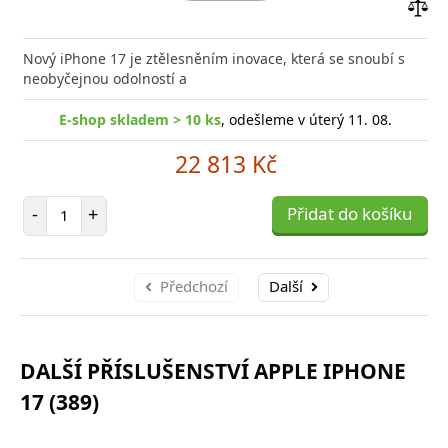
Přid
do
Nový iPhone 17 je ztělesněním inovace, která se snoubí s
poro
neobyčejnou odolností a
E-shop skladem > 10 ks
, odešleme v úterý 11. 08.
22 813 Kč
Počet položek
-
+
Přidat do košíku
Předchozí
Další
DALŠÍ PŘÍSLUŠENSTVÍ APPLE IPHONE
17 (389)