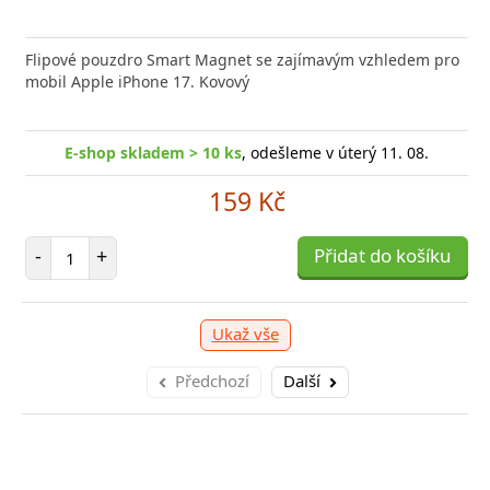
nabíječka FIXED zajistí rychlé a bezpečné nabíjení
Flipové pouzdro Smart Magnet se zajímavým vzhledem pro
Výkonná
 moderního smartphonu,
mobil Apple iPhone 17. Kovový
Aligato
E-shop skladem > 10 ks
, odešleme v úterý 11. 08.
-shop skladem > 10 ks
, odešleme v úterý 11. 08.
E
159 Kč
249 Kč
Počet položek
-
+
Přidat do košíku
očet položek
P
+
Přidat do košíku
-
Ukaž vše
Předchozí
Další