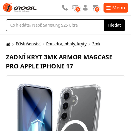
Menu
0
0
Vyhledávání
Hledat
Příslušenství
Pouzdra, obaly, kryty
3mk
Zde
se
ZADNÍ KRYT 3MK ARMOR MAGCASE
nacházíte:
PRO APPLE IPHONE 17