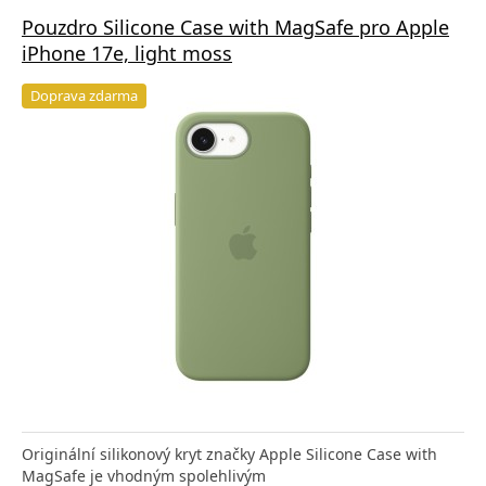
Pouzdro Silicone Case with MagSafe pro Apple
iPhone 17e, light moss
Doprava zdarma
Originální silikonový kryt značky Apple Silicone Case with
MagSafe je vhodným spolehlivým