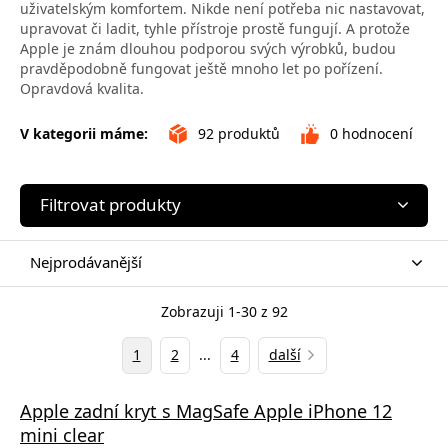
uživatelským komfortem. Nikde není potřeba nic nastavovat,
upravovat či ladit, tyhle přístroje prostě fungují. A protože
Apple je znám dlouhou podporou svých výrobků, budou
pravděpodobně fungovat ještě mnoho let po pořízení.
Opravdová kvalita.
V kategorii máme:
92
produktů
0
hodnocení
Filtrovat produkty
Nejprodávanější
Zobrazuji 1-30 z 92
1
2
...
4
další
Apple zadní kryt s MagSafe Apple iPhone 12
mini clear