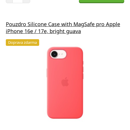
Pouzdro Silicone Case with MagSafe pro Apple
iPhone 16e / 17e, bright guava
Doprava zdarma