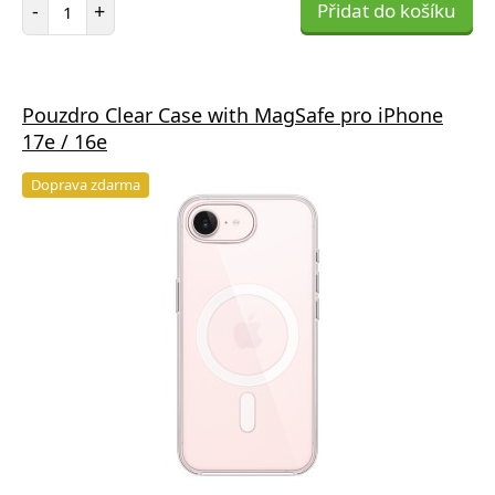
Počet položek
-
+
Přidat do košíku
Pouzdro Clear Case with MagSafe pro iPhone
17e / 16e
Doprava zdarma