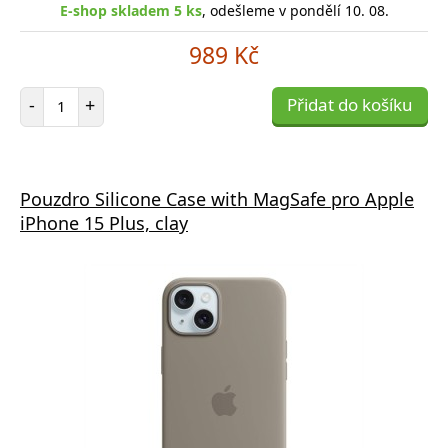
E-shop skladem 5 ks
, odešleme v pondělí 10. 08.
989 Kč
Počet položek
-
+
Přidat do košíku
Pouzdro Silicone Case with MagSafe pro Apple
iPhone 15 Plus, clay