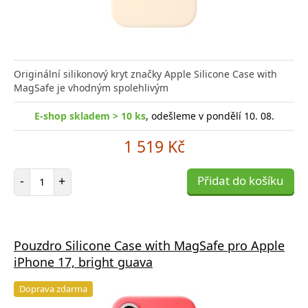
Originální silikonový kryt značky Apple Silicone Case with
MagSafe je vhodným spolehlivým
E-shop skladem > 10 ks
, odešleme v pondělí 10. 08.
1 519 Kč
Počet položek
-
+
Přidat do košíku
Pouzdro Silicone Case with MagSafe pro Apple
iPhone 17, bright guava
Doprava zdarma