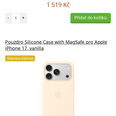
1 519 Kč
Počet položek
-
+
Přidat do košíku
Pouzdro Silicone Case with MagSafe pro Apple
iPhone 17, vanilla
Doprava zdarma