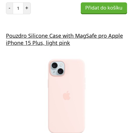
Počet položek
-
+
Přidat do košíku
Pouzdro Silicone Case with MagSafe pro Apple
iPhone 15 Plus, light pink