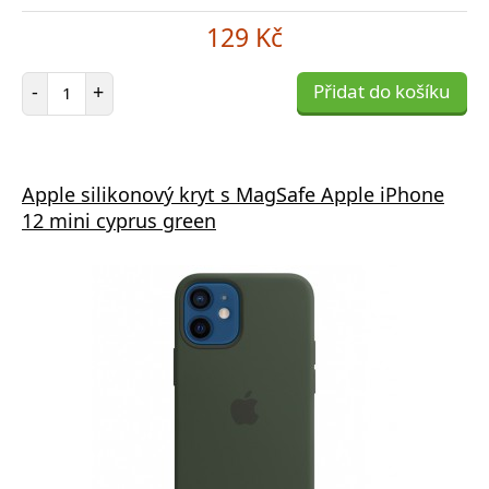
129 Kč
Počet položek
-
+
Přidat do košíku
Apple silikonový kryt s MagSafe Apple iPhone
12 mini cyprus green