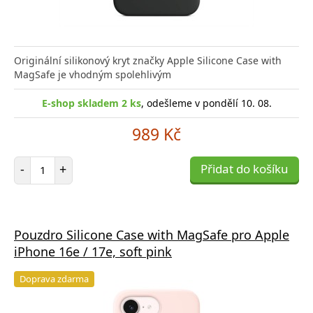
Originální silikonový kryt značky Apple Silicone Case with
MagSafe je vhodným spolehlivým
E-shop skladem 2 ks
, odešleme v pondělí 10. 08.
989 Kč
Počet položek
-
+
Přidat do košíku
Pouzdro Silicone Case with MagSafe pro Apple
iPhone 16e / 17e, soft pink
Doprava zdarma