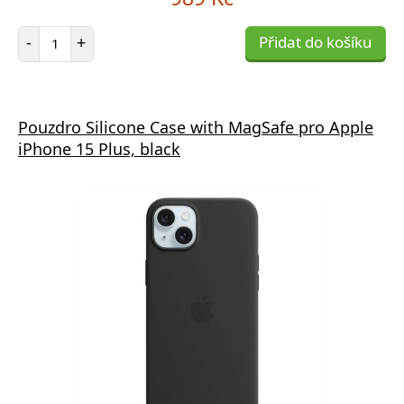
Počet položek
-
+
Přidat do košíku
Pouzdro Silicone Case with MagSafe pro Apple
iPhone 15 Plus, black