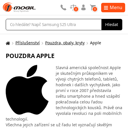
Menu
0
0
Vyhledávání
Hledat
Příslušenství
Pouzdra, obaly, kryty
Apple
Zde
se
POUZDRA APPLE
nacházíte:
Slavná americká společnost Apple
je skutečným průkopníkem ve
vývoji chytrých telefonů, tabletů,
hodinek i dalších vychytávek. Jako
první v roce 2007 představila
světu smartphone a hned vzápětí
pokračovala celou řadou
technologických kousků. Právě ona
vyvolala revoluci na poli mobilních
technologií.
Všechna jejich zařízení se už řadu let vyznačují skvělým