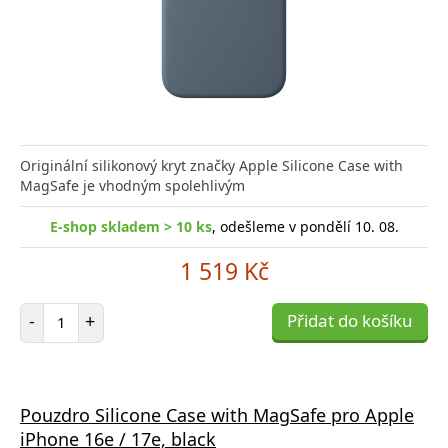
Originální silikonový kryt značky Apple Silicone Case with
MagSafe je vhodným spolehlivým
E-shop skladem > 10 ks
, odešleme v pondělí 10. 08.
1 519 Kč
Počet položek
-
+
Přidat do košíku
Pouzdro Silicone Case with MagSafe pro Apple
iPhone 16e / 17e, black