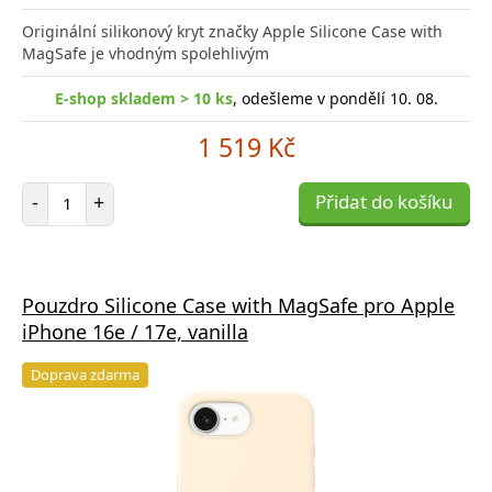
Originální silikonový kryt značky Apple Silicone Case with
MagSafe je vhodným spolehlivým
E-shop skladem > 10 ks
, odešleme v pondělí 10. 08.
1 519 Kč
Počet položek
-
+
Přidat do košíku
Pouzdro Silicone Case with MagSafe pro Apple
iPhone 16e / 17e, vanilla
Doprava zdarma