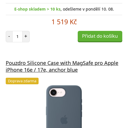
E-shop skladem > 10 ks
, odešleme v pondělí 10. 08.
1 519 Kč
Počet položek
-
+
Přidat do košíku
Pouzdro Silicone Case with MagSafe pro Apple
iPhone 16e / 17e, anchor blue
Doprava zdarma