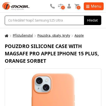
Menu
0
0
Vyhledávání
Hledat
Příslušenství
Pouzdra, obaly, kryty
Apple
Zde
se
POUZDRO SILICONE CASE WITH
nacházíte:
MAGSAFE PRO APPLE IPHONE 15 PLUS,
ORANGE SORBET