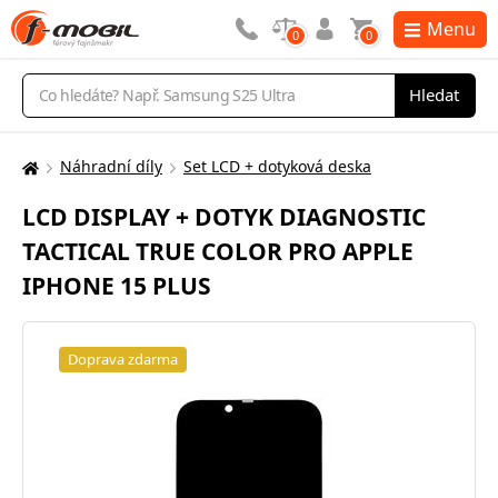
Menu
0
0
Vyhledávání
Hledat
Náhradní díly
Set LCD + dotyková deska
Zde
se
LCD DISPLAY + DOTYK DIAGNOSTIC
nacházíte:
TACTICAL TRUE COLOR PRO APPLE
IPHONE 15 PLUS
Doprava zdarma