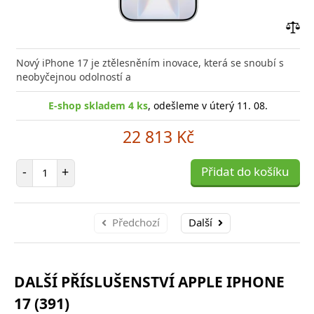
Přid
do
Nový iPhone 17 je ztělesněním inovace, která se snoubí s
poro
neobyčejnou odolností a
E-shop skladem 4 ks
, odešleme v úterý 11. 08.
22 813 Kč
Počet položek
-
+
Přidat do košíku
Předchozí
Další
DALŠÍ PŘÍSLUŠENSTVÍ APPLE IPHONE
17 (391)