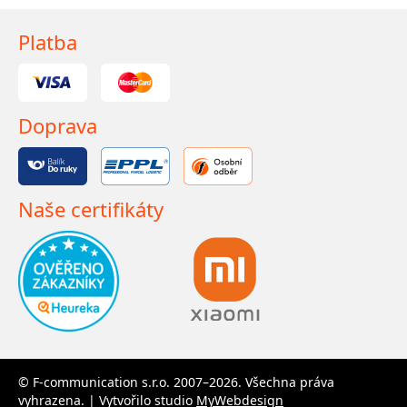
Platba
Doprava
Naše certifikáty
© F-communication s.r.o. 2007–2026. Všechna práva
vyhrazena. | Vytvořilo studio
MyWebdesign