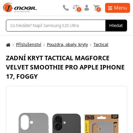
Menu
0
0
Vyhledávání
Hledat
Příslušenství
Pouzdra, obaly, kryty
Tactical
Zde
se
ZADNÍ KRYT TACTICAL MAGFORCE
nacházíte:
VELVET SMOOTHIE PRO APPLE IPHONE
17, FOGGY