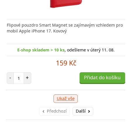
nabíječka FIXED zajistí rychlé a bezpečné nabíjení
Flipové pouzdro Smart Magnet se zajímavým vzhledem pro
Výkonná
 moderního smartphonu,
mobil Apple iPhone 17. Kovový
Aligato
E-shop skladem > 10 ks
, odešleme v úterý 11. 08.
-shop skladem > 10 ks
, odešleme v úterý 11. 08.
E
159 Kč
249 Kč
Počet položek
-
+
Přidat do košíku
očet položek
P
+
Přidat do košíku
-
Ukaž vše
Předchozí
Další