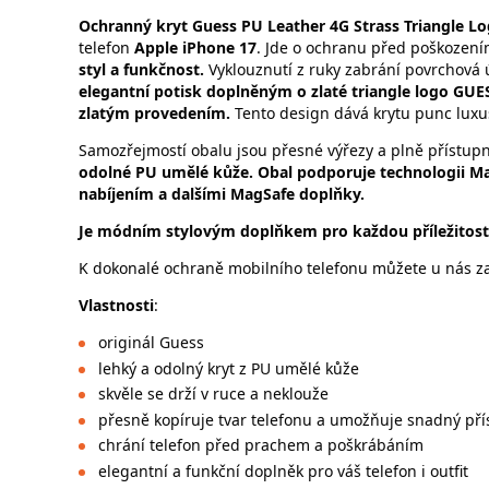
Ochranný kryt Guess PU Leather 4G Strass Triangle 
telefon
Apple iPhone 17
. Jde o ochranu před poškozen
styl a funkčnost.
Vyklouznutí z ruky zabrání povrchová
elegantní potisk doplněným o zlaté triangle logo GU
zlatým provedením.
Tento design dává krytu punc luxu
Samozřejmostí obalu jsou přesné výřezy a plně přístupn
odolné PU umělé kůže. Obal podporuje technologii Ma
nabíjením a dalšími MagSafe doplňky.
Je módním stylovým doplňkem pro každou příležitost
K dokonalé ochraně mobilního telefonu můžete u nás zak
Vlastnosti
:
originál Guess
lehký a odolný kryt z PU umělé kůže
skvěle se drží v ruce a neklouže
přesně kopíruje tvar telefonu a umožňuje snadný pří
chrání telefon před prachem a poškrábáním
elegantní a funkční doplněk pro váš telefon i outfit