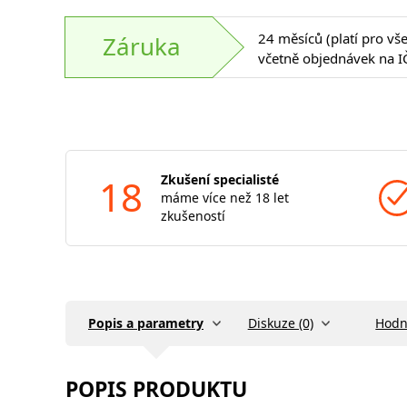
24 měsíců (platí pro vš
Záruka
včetně objednávek na I
18
Zkušení specialisté
máme více než 18 let
zkušeností
Popis a parametry
Diskuze (0)
Hodn
POPIS PRODUKTU