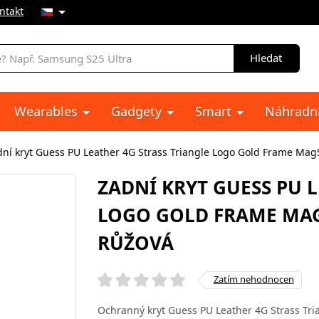
ntakt
Hledat
Wearables
Gadgety
Smart
Náhradní
dní kryt Guess PU Leather 4G Strass Triangle Logo Gold Frame Mag
ZADNÍ KRYT GUESS PU 
LOGO GOLD FRAME MAGS
RŮŽOVÁ
Zatím nehodnocen
Ochranný kryt Guess PU Leather 4G Strass Tr