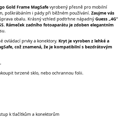
Logo Gold Frame MagSafe
vyrobený přesně pro mobilní
ím, poškrábáním i pády při běžném používání.
Zaujme vás
 úprava obalu. Krásný vzhled podtrhne nápadný
Guess „4G“
ESS. Rámeček zadního fotoaparátu je zdoben elegantním
su.
é ovládací prvky a konektory.
Kryt je vyroben z lehké a
gSafe, což znamená, že je kompatibilní s bezdrátovým
.
oupit tvrzené sklo, nebo ochrannou folii.
stup k tlačítkům a konektorům