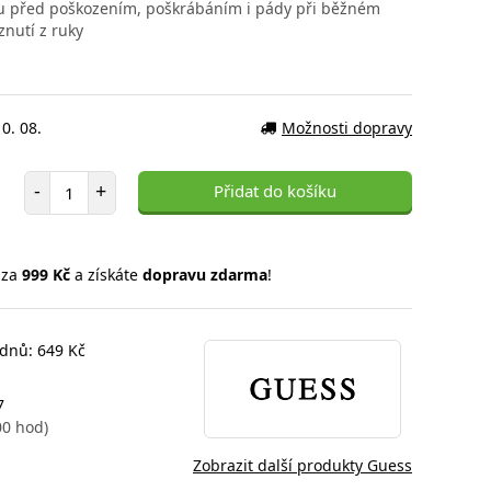
nu před poškozením, poškrábáním i pády při běžném
znutí z ruky
0. 08.
Možnosti dopravy
Počet položek
-
+
Přidat do košíku
 za
999 Kč
a získáte
dopravu zdarma
!
 dnů: 649 Kč
7
00 hod)
Zobrazit další produkty Guess