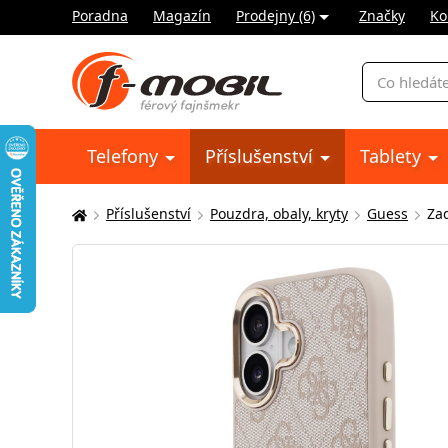
Poradna
Magazín
Prodejny (6)
Značky
Ko
Vyhledávání
Telefony
Příslušenství
Tablety
Příslušenství
Pouzdra, obaly, kryty
Guess
Za
Zde
se
nacházíte: