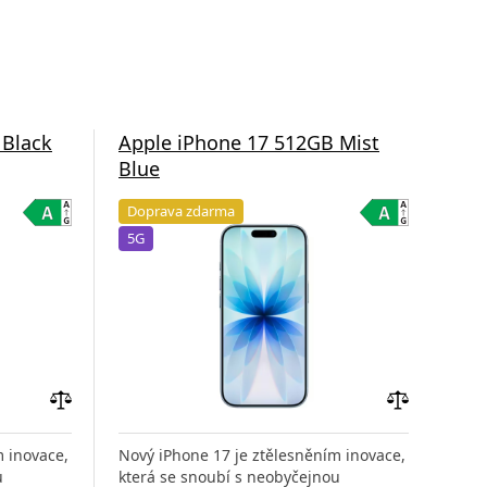
 Black
Apple iPhone 17 512GB Mist
App
Blue
Lav
Doprava zdarma
Do
5G
5G
Přidat
Přidat
do
do
m inovace,
Nový iPhone 17 je ztělesněním inovace,
Nový
porovnání
porovnání
u
která se snoubí s neobyčejnou
kter