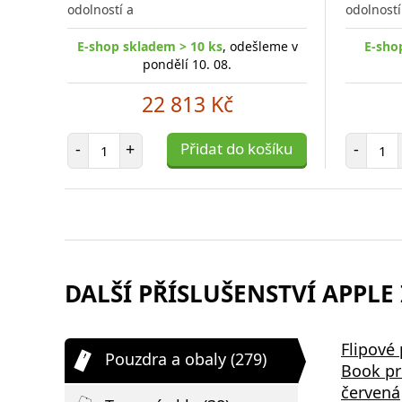
odolností a
odolností
E-shop skladem > 10 ks
, odešleme v
E-sho
pondělí 10. 08.
22 813 Kč
Počet položek
Poč
-
+
Přidat do košíku
-
DALŠÍ PŘÍSLUŠENSTVÍ APPLE 
Samsung EP-P2400BBE 15W
Bezdrátov
Flipové
Pouzdra a obaly (279)
,
Podložka pro Bezdrátové
2v1 černá
Book pr
Nabíjení Black
červená