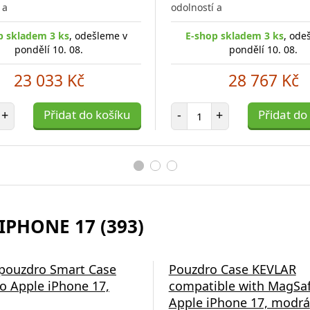
 a
odolností a
p skladem 3 ks
, odešleme v
E-shop skladem 3 ks
, ode
pondělí 10. 08.
pondělí 10. 08.
23 033 Kč
28 767 Kč
et položek
Počet položek
+
Přidat do košíku
-
+
Přidat do
IPHONE 17 (393)
á nabíječka Swissten
 pouzdro Smart Case
Pouzdro Case KEVLAR
o Apple iPhone 17,
compatible with MagSaf
Apple iPhone 17, modrá