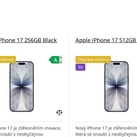
iPhone 17 256GB Black
Apple iPhone 17 512GB
 zdarma
Doprava zdarma
5G
Přidat
do
ne 17 je ztělesněním inovace,
Nový iPhone 17 je ztělesnění
porovnání
 snoubí s neobyčejnou
která se snoubí s neobyčejno