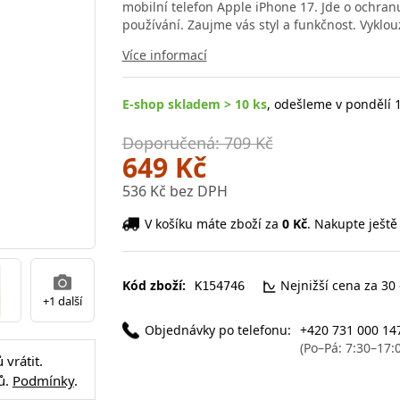
mobilní telefon Apple iPhone 17. Jde o ochra
používání. Zaujme vás styl a funkčnost. Vyklou
Více informací
E-shop skladem > 10 ks
, odešleme v pondělí 1
Doporučená: 709 Kč
649 Kč
536 Kč bez DPH
V košíku máte zboží za
0 Kč
. Nakupte ještě
Kód zboží:
Nejnižší cena za 30
K154746
+1 další
Objednávky po telefonu:
+420 731 000 14
(Po–Pá: 7:30–17:
vrátit.
ů.
Podmínky
.