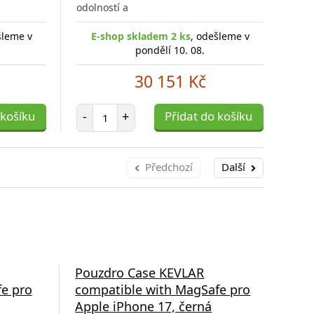
odolností a
odol
šleme v
E-shop skladem 2 ks
, odešleme v
E
pondělí 10. 08.
30 151 Kč
Počet položek
 košíku
-
+
Přidat do košíku
-
Předchozí
Další
Pouzdro Case KEVLAR
Po
e pro
compatible with MagSafe pro
com
Apple iPhone 17, černá
App