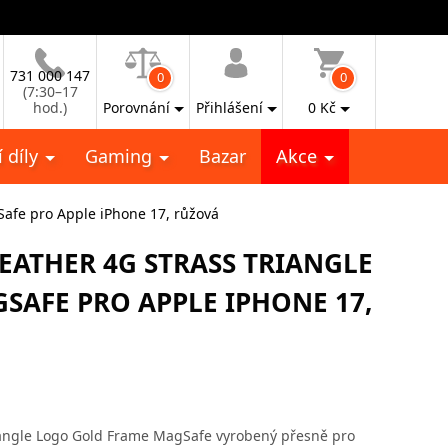
731 000 147
0
0
(7:30–17
hod.)
Porovnání
Přihlášení
0
Kč
 díly
Gaming
Bazar
Akce
Safe pro Apple iPhone 17, růžová
LEATHER 4G STRASS TRIANGLE
AFE PRO APPLE IPHONE 17,
iangle Logo Gold Frame MagSafe vyrobený přesně pro