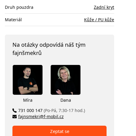
Druh pouzdra
Zadní kryt
Materiál
Kůže / PU kůže
Na otázky odpovídá náš tým
fajnšmekrů
Míra
Dana
731 000 147
(Po-Pá, 7:30-17 hod.)
fajnsmekri@f-mobil.cz
Zeptat se