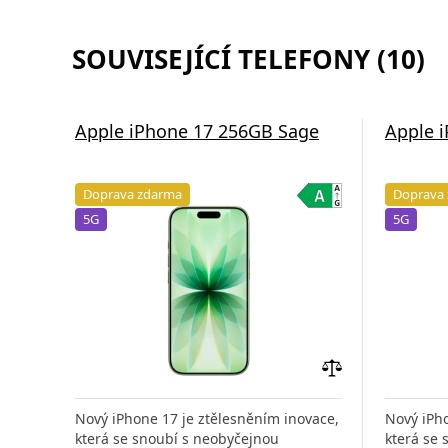
SOUVISEJÍCÍ TELEFONY (10)
Apple iPhone 17 256GB Sage
Apple 
Doprava zdarma
Doprava
5G
5G
Přidat
do
Nový iPhone 17 je ztělesněním inovace,
Nový iPho
porovnání
která se snoubí s neobyčejnou
která se