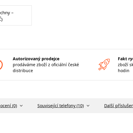
echny –
Č)
Autorizovaný prodejce
Fakt ry
prodáváme zboží z oficiální české
zboží s
distribuce
hodin
ocení (0)
Související telefony (10)
Další příslušen