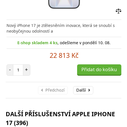
Přid
do
Nový iPhone 17 je ztělesněním inovace, která se snoubí s
poro
neobyčejnou odolností a
E-shop skladem 4 ks
, odešleme v pondělí 10. 08.
22 813 Kč
Počet položek
-
+
Přidat do košíku
Předchozí
Další
DALŠÍ PŘÍSLUŠENSTVÍ APPLE IPHONE
17 (396)