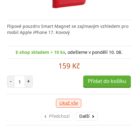
nabíječka FIXED zajistí rychlé a bezpečné nabíjení
kabel značky Baseus Cafule Series Metal. Kabel
Flipové pouzdro Smart Magnet se zajímavým vzhledem pro
Výkonná
Datový
 moderního smartphonu,
 přenášet data z mobilních
mobil Apple iPhone 17. Kovový
Aligato
USB-US
shop skladem > 10 ks
E-shop skladem > 10 ks
, odešleme v pondělí 10. 08.
, odešleme v pondělí 10. 08.
E
shop skladem > 10 ks
, odešleme v pondělí 10. 08.
E-
159 Kč
159 Kč
249 Kč
očet položek
Počet položek
P
+
-
+
Přidat do košíku
Přidat do košíku
-
očet položek
P
+
Přidat do košíku
-
Ukaž vše
Předchozí
Další