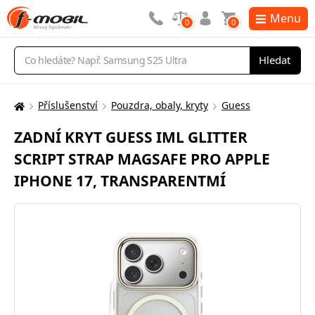
Menu
0
0
Vyhledávání
Hledat
Příslušenství
Pouzdra, obaly, kryty
Guess
Zde
se
ZADNÍ KRYT GUESS IML GLITTER
nacházíte:
SCRIPT STRAP MAGSAFE PRO APPLE
IPHONE 17, TRANSPARENTMÍ