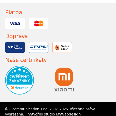
Platba
Doprava
Naše certifikáty
© F-communication s.r.o. 2007–2026. Všechna práva
vyhrazena. | Vytvořilo studio
MyWebdesign