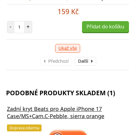
-shop skladem > 10 ks
, odešleme v úterý 11. 08.
E
159 Kč
249 Kč
Počet položek
-
+
Přidat do košíku
očet položek
P
+
Přidat do košíku
-
Ukaž vše
Předchozí
Další
PODOBNÉ PRODUKTY SKLADEM (1)
Zadní kryt Beats pro Apple iPhone 17
Case/MS+Cam.C-Pebble, sierra orange
Doprava zdarma