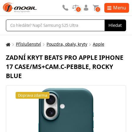
Menu
0
0
Vyhledávání
Hledat
Příslušenství
Pouzdra, obaly, kryty
Apple
Zde
se
ZADNÍ KRYT BEATS PRO APPLE IPHONE
nacházíte:
17 CASE/MS+CAM.C-PEBBLE, ROCKY
BLUE
Doprava zdarma