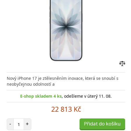
Přid
do
Nový iPhone 17 je ztělesněním inovace, která se snoubí s
poro
neobyčejnou odolností a
E-shop skladem 4 ks
, odešleme v úterý 11. 08.
22 813 Kč
Počet položek
-
+
Přidat do košíku