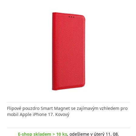
nabíječka FIXED zajistí rychlé a bezpečné nabíjení
Flipové pouzdro Smart Magnet se zajímavým vzhledem pro
Výkonná
 moderního smartphonu,
mobil Apple iPhone 17. Kovový
Aligato
E-shop skladem > 10 ks
, odešleme v úterý 11. 08.