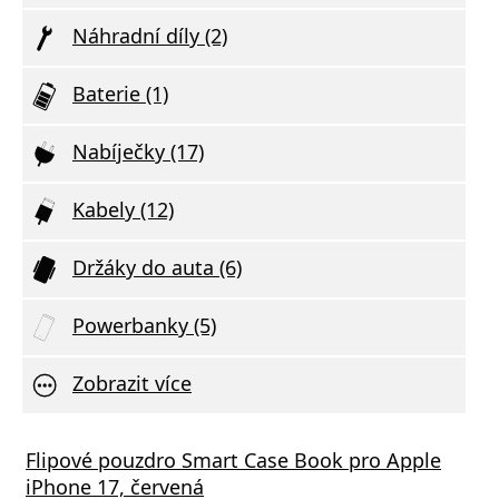
Náhradní díly (2)
Baterie (1)
Nabíječky (17)
Kabely (12)
Držáky do auta (6)
Powerbanky (5)
Zobrazit více
á nabíječka FIXED s 2xUSB výstupem, 17W
Flipové pouzdro Smart Case Book pro Apple
Aliga
 Rapid Charge, bílá
iPhone 17, červená
Deliv