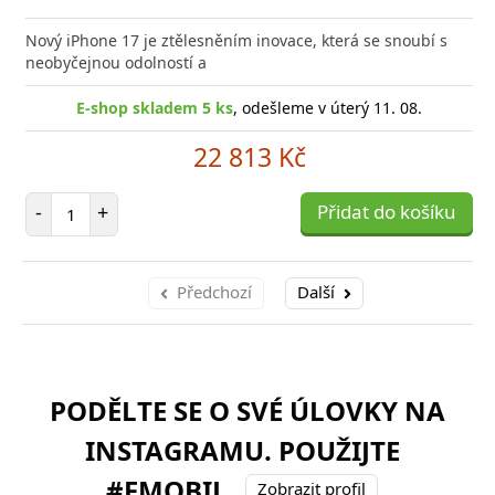
Přid
do
Nový iPhone 17 je ztělesněním inovace, která se snoubí s
poro
neobyčejnou odolností a
E-shop skladem 5 ks
, odešleme v úterý 11. 08.
22 813 Kč
Počet položek
-
+
Přidat do košíku
Předchozí
Další
PODĚLTE SE O SVÉ ÚLOVKY NA
INSTAGRAMU. POUŽIJTE
#FMOBIL
Zobrazit profil