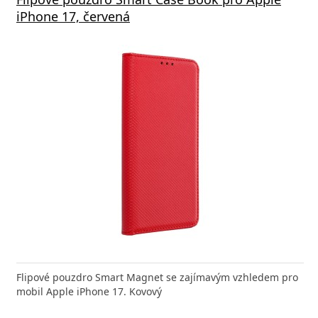
 Rapid Charge, bílá
iPhone 17, červená
Deliv
nabíječka FIXED zajistí rychlé a bezpečné nabíjení
Flipové pouzdro Smart Magnet se zajímavým vzhledem pro
Výkonná
 moderního smartphonu,
mobil Apple iPhone 17. Kovový
Aligato