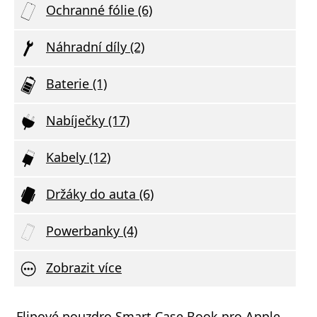
Ochranné fólie (6)
Náhradní díly (2)
Baterie (1)
Nabíječky (17)
Kabely (12)
Držáky do auta (6)
Powerbanky (4)
Zobrazit více
á nabíječka FIXED s 2xUSB výstupem, 17W
Flipové pouzdro Smart Case Book pro Apple
Aliga