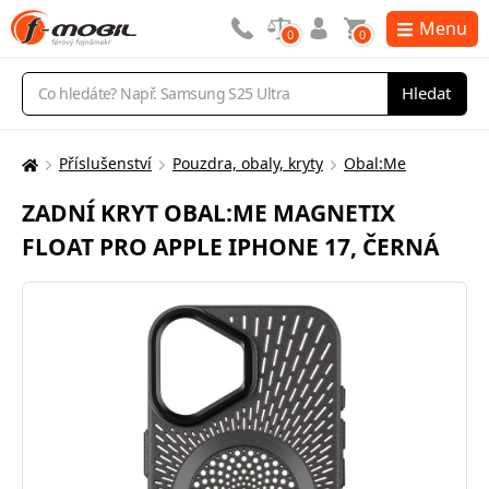
Menu
0
0
Vyhledávání
Hledat
Příslušenství
Pouzdra, obaly, kryty
Obal:Me
Zde
se
ZADNÍ KRYT OBAL:ME MAGNETIX
nacházíte:
FLOAT PRO APPLE IPHONE 17, ČERNÁ