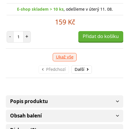
E-shop skladem > 10 ks
, odešleme v úterý 11. 08.
-shop skladem > 10 ks
, odešleme v úterý 11. 08.
E
159 Kč
249 Kč
Počet položek
-
+
Přidat do košíku
očet položek
P
+
Přidat do košíku
-
Ukaž vše
Předchozí
Další
Popis produktu
Obsah balení