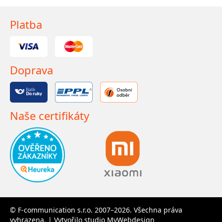
Platba
Doprava
Naše certifikáty
© F-communication s.r.o. 2007–2026. Všechna práva
vyhrazena. | Vytvořilo studio
MyWebdesign