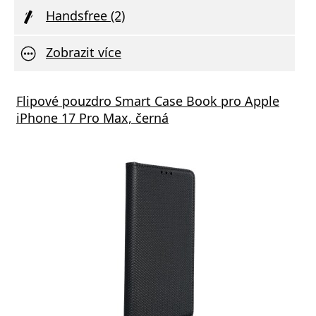
Handsfree (2)
Zobrazit více
á nabíječka FIXED s 2xUSB výstupem, 17W
Flipové pouzdro Smart Case Book pro Apple
Aliga
 Rapid Charge, bílá
iPhone 17 Pro Max, černá
Deliv