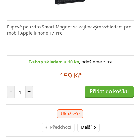
nabíječka FIXED zajistí rychlé a bezpečné nabíjení
Flipové pouzdro Smart Magnet se zajímavým vzhledem pro
Výkonná
 moderního smartphonu,
mobil Apple iPhone 17 Pro
Aligato
E-shop skladem > 10 ks
, odešleme zítra
E-shop skladem > 10 ks
, odešleme zítra
249 Kč
159 Kč
očet položek
P
+
Počet položek
Přidat do košíku
-
-
+
Přidat do košíku
Ukaž vše
Předchozí
Další