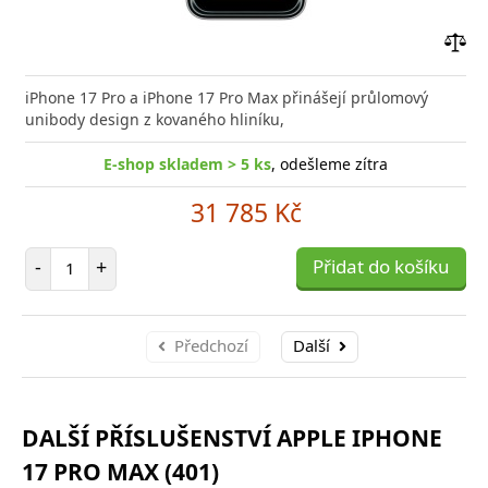
Přid
do
iPhone 17 Pro a iPhone 17 Pro Max přinášejí průlomový
poro
unibody design z kovaného hliníku,
E-shop skladem > 5 ks
, odešleme zítra
31 785 Kč
Počet položek
-
+
Přidat do košíku
Předchozí
Další
DALŠÍ PŘÍSLUŠENSTVÍ APPLE IPHONE
17 PRO MAX (401)