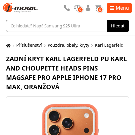
Menu
0
0
Vyhledávání
Hledat
Příslušenství
Pouzdra, obaly, kryty
Karl Lagerfeld
Zde
se
ZADNÍ KRYT KARL LAGERFELD PU KARL
nacházíte:
AND CHOUPETTE HEADS PINS
MAGSAFE PRO APPLE IPHONE 17 PRO
MAX, ORANŽOVÁ