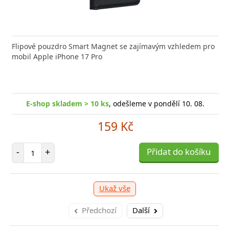
nabíječka FIXED zajistí rychlé a bezpečné nabíjení
Flipové pouzdro Smart Magnet se zajímavým vzhledem pro
Výkonná
 moderního smartphonu,
mobil Apple iPhone 17 Pro
Aligato
shop skladem > 10 ks
, odešleme v pondělí 10. 08.
E-
E-shop skladem > 10 ks
, odešleme v pondělí 10. 08.
249 Kč
159 Kč
očet položek
P
+
Počet položek
Přidat do košíku
-
-
+
Přidat do košíku
Ukaž vše
Předchozí
Další