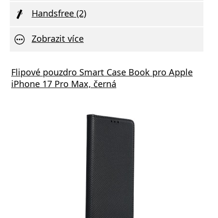
Handsfree (2)
Zobrazit více
á nabíječka FIXED s 2xUSB výstupem, 17W
Flipové pouzdro Smart Case Book pro Apple
Aliga
 Rapid Charge, bílá
iPhone 17 Pro Max, černá
Deliv