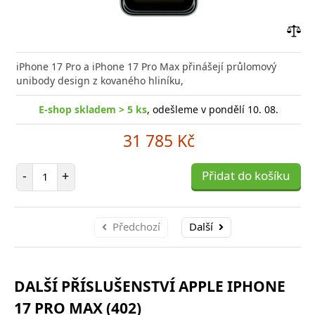
Přid
do
iPhone 17 Pro a iPhone 17 Pro Max přinášejí průlomový
poro
unibody design z kovaného hliníku,
E-shop skladem > 5 ks
, odešleme v pondělí 10. 08.
31 785 Kč
Počet položek
-
+
Přidat do košíku
Předchozí
Další
DALŠÍ PŘÍSLUŠENSTVÍ APPLE IPHONE
17 PRO MAX (402)