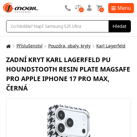
Menu
0
0
Vyhledávání
Hledat
Příslušenství
Pouzdra, obaly, kryty
Karl Lagerfeld
Zde
se
ZADNÍ KRYT KARL LAGERFELD PU
nacházíte:
HOUNDSTOOTH RESIN PLATE MAGSAFE
PRO APPLE IPHONE 17 PRO MAX,
ČERNÁ