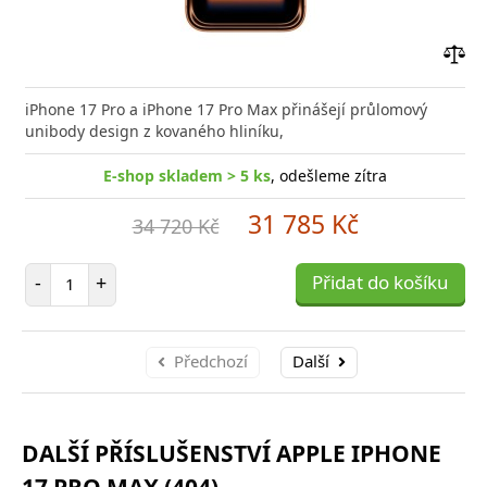
Přid
do
iPhone 17 Pro a iPhone 17 Pro Max přinášejí průlomový
poro
unibody design z kovaného hliníku,
E-shop skladem > 5 ks
, odešleme zítra
31 785 Kč
34 720 Kč
Počet položek
-
+
Přidat do košíku
Předchozí
Další
DALŠÍ PŘÍSLUŠENSTVÍ APPLE IPHONE
17 PRO MAX (404)