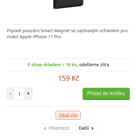
nabíječka FIXED zajistí rychlé a bezpečné nabíjení
Flipové pouzdro Smart Magnet se zajímavým vzhledem pro
Výkonná
 moderního smartphonu,
mobil Apple iPhone 17 Pro
Aligato
E-shop skladem > 10 ks
, odešleme zítra
E-shop skladem > 10 ks
, odešleme zítra
249 Kč
159 Kč
očet položek
P
+
Počet položek
Přidat do košíku
-
-
+
Přidat do košíku
Ukaž vše
Předchozí
Další