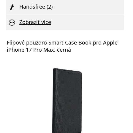
Handsfree (2)
Zobrazit více
á nabíječka FIXED s 2xUSB výstupem, 17W
Flipové pouzdro Smart Case Book pro Apple
Aliga
 Rapid Charge, bílá
iPhone 17 Pro Max, černá
Deliv