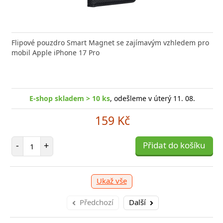
nabíječka FIXED zajistí rychlé a bezpečné nabíjení
Flipové pouzdro Smart Magnet se zajímavým vzhledem pro
Výkonná
 moderního smartphonu,
mobil Apple iPhone 17 Pro
Aligato
-shop skladem > 10 ks
, odešleme v úterý 11. 08.
E
E-shop skladem > 10 ks
, odešleme v úterý 11. 08.
249 Kč
159 Kč
očet položek
P
+
Počet položek
Přidat do košíku
-
-
+
Přidat do košíku
Ukaž vše
Předchozí
Další