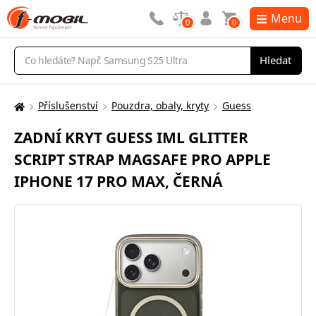
Menu
0
0
Vyhledávání
Hledat
Příslušenství
Pouzdra, obaly, kryty
Guess
Zde
se
ZADNÍ KRYT GUESS IML GLITTER
nacházíte:
SCRIPT STRAP MAGSAFE PRO APPLE
IPHONE 17 PRO MAX, ČERNÁ