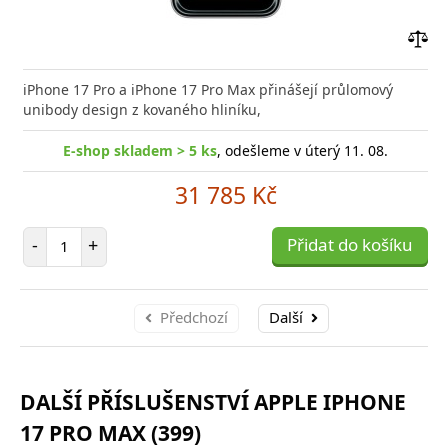
Přid
do
iPhone 17 Pro a iPhone 17 Pro Max přinášejí průlomový
poro
unibody design z kovaného hliníku,
E-shop skladem > 5 ks
, odešleme v úterý 11. 08.
31 785 Kč
Počet položek
-
+
Přidat do košíku
Předchozí
Další
DALŠÍ PŘÍSLUŠENSTVÍ APPLE IPHONE
17 PRO MAX (399)