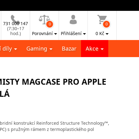
731 000 147
0
0
(7:30–17
hod.)
Porovnání
Přihlášení
0
Kč
 díly
Gaming
Bazar
Akce
ISTY MAGCASE PRO APPLE
ÍLÁ
bridní konstrukcí Reinforced Structure Technology™,
(PC) s pružným rámem z termoplastického pol