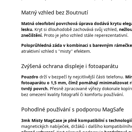
Matný vzhled bez žloutnutí
Matná oleofobní povrchová úprava dodává krytu elega
lesku.
Kryt si dlouhodobě zachovává svůj vzhled,
nežlo
znečištění.
Proto je jeho vzhled stále reperezentativní.
Poloprůhledná záda v kombinaci s barevným rámečke
atraktivní vzhled s "misty" efektem.
Zvýšená ochrana displeje i fotoaparátu
Pouzdro
drží v bezpečí ty nejcitlivější části telefonu.
Mír
fotoaparátu o 1,5 mm, čímž pomáhají minimalizovat riz
tvrdý povrch.
Přesně zpracované výřezy dokonale kopíruj
bez omezení kvality fotografií či komfortu používání.
Pohodlné používání s podporou MagSafe
3mk Misty MagCase je plně kompatibilní s technologií
magnetických nabíječek, držáků i dalšího kompatibilníh