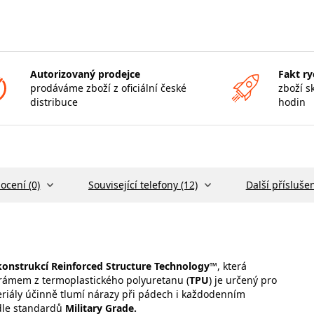
Autorizovaný prodejce
Fakt ry
prodáváme zboží z oficiální české
zboží s
distribuce
hodin
ocení (0)
Související telefony (12)
Další příslušen
konstrukcí
Reinforced Structure Technology™
, která
rámem z termoplastického polyuretanu (
TPU
) je určený pro
eriály účinně tlumí nárazy při pádech i každodenním
le standardů
Military Grade.