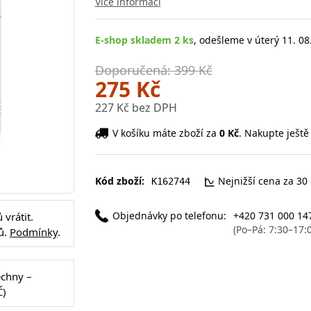
Více informací
E-shop skladem 2 ks
, odešleme v úterý 11. 08
Doporučená: 399 Kč
275 Kč
227 Kč bez DPH
V košíku máte zboží za
0 Kč
. Nakupte ještě
Kód zboží:
Nejnižší cena za 30
K162744
Objednávky po telefonu:
+420 731 000 14
vrátit.
(Po–Pá: 7:30–17:
ů.
Podmínky
.
echny –
Č)