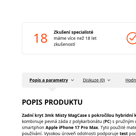
18
Zkušení specialisté
máme více než 18 let
zkušeností
Popis a parametry
Diskuze (0)
Hodn
POPIS PRODUKTU
Zadní kryt 3mk Misty MagCase s pokročilou hybridní 
kombinuje pevná záda z polykarbonátu (
PC
) s pružným 
smartphon
Apple iPhone 17 Pro Max
. Tyto použité mat
používání. Vysokou úroveň odolnosti podporuje
test
pod