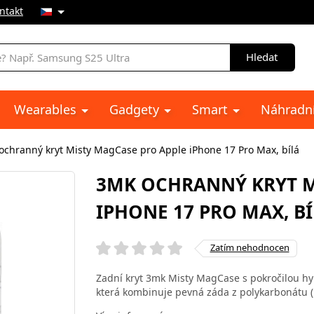
ntakt
Hledat
Wearables
Gadgety
Smart
Náhradní
ochranný kryt Misty MagCase pro Apple iPhone 17 Pro Max, bílá
3MK OCHRANNÝ KRYT M
IPHONE 17 PRO MAX, B
Zatím nehodnocen
Zadní kryt 3mk Misty MagCase s pokročilou hy
která kombinuje pevná záda z polykarbonátu 