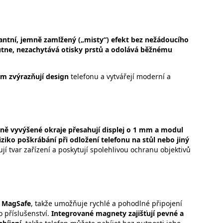
ntní, jemně zamlžený („misty“) efekt bez nežádoucího
utne, nezachytává otisky prstů a odolává běžnému
m zvýrazňují design
telefonu a vytvářejí moderní a
ně vyvýšené okraje přesahují displej o 1 mm a modul
iko poškrábání při odložení telefonu na stůl nebo jiný
í tvar zařízení a poskytují spolehlivou ochranu objektivů
MagSafe
, takže umožňuje rychlé a pohodlné připojení
o příslušenství.
Integrované magnety zajišťují pevné a