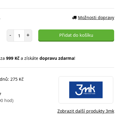
.
Možnosti dopravy
Počet položek
-
+
Přidat do košíku
 za
999 Kč
a získáte
dopravu zdarma
!
 dnů: 275 Kč
7
00 hod)
Zobrazit další produkty 3mk