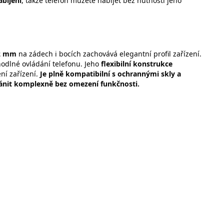
bíjení
, takže telefon můžete nabíjet bez nutnosti jeho
2 mm
na zádech i bocích zachovává elegantní profil zařízení.
hodlné ovládání telefonu. Jeho
flexibilní konstrukce
ní zařízení.
Je plně kompatibilní s ochrannými skly a
ránit komplexně bez omezení funkčnosti.