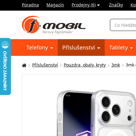
Poradna
Magazín
Prodejny (6)
Značky
Ko
Vyhledávání
Telefony
Příslušenství
Tablety
Příslušenství
Pouzdra, obaly, kryty
3mk
3mk 
Zde
se
nacházíte: