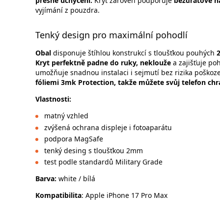
přesné uchycení.
Kryt zároveň podporuje
bezdrátové na
vyjímání z pouzdra.
Tenký design pro maximální pohodlí
Obal
disponuje štíhlou konstrukcí s tloušťkou pouhých
Kryt perfektně padne do ruky, neklouže
a zajišťuje po
umožňuje snadnou instalaci i sejmutí bez rizika poškoze
fóliemi 3mk Protection, takže můžete svůj telefon ch
Vlastnosti:
matný vzhled
zvýšená ochrana displeje i fotoaparátu
podpora MagSafe
tenký desing s tloušťkou 2mm
test podle standardů Military Grade
Barva:
white / bílá
Kompatibilita
: Apple iPhone 17 Pro Max