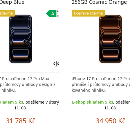
Deep Blue
256GB Cosmic Orange
 zdarma
Doprava zdarma
Přidat
do
7 Pro a iPhone 17 Pro Max
iPhone 17 Pro a iPhone 17 Pr
porovnání
í průlomový unibody design z
přinášejí průlomový unibody 
hliníku,
kovaného hliníku,
kladem 5 ks
, odešleme v úterý
E-shop skladem 5 ks
, odešle
11. 08.
11. 08.
31 785 Kč
34 950 Kč