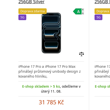
256GB Silver
256GB 
Doprava zdarma
Doprava
5G
5G
Přidat
do
iPhone 17 Pro a iPhone 17 Pro Max
iPhone 1
porovnání
přinášejí průlomový unibody design z
přinášej
kovaného hliníku,
kovaného 
E-shop skladem > 5 ks
, odešleme v
E-shop s
úterý 11. 08.
31 785 Kč