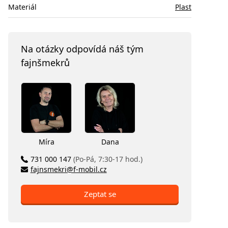
Materiál
Plast
Na otázky odpovídá náš tým
fajnšmekrů
Míra
Dana
731 000 147
(Po-Pá, 7:30-17 hod.)
fajnsmekri@f-mobil.cz
Zeptat se