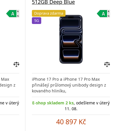
512GB Deep Blue
51
Doprava zdarma
Do
5G
5G
Přidat
Přidat
do
do
o Max
iPhone 17 Pro a iPhone 17 Pro Max
iPho
porovnání
porovnání
design z
přinášejí průlomový unibody design z
přin
kovaného hliníku,
kova
me v úterý
E-shop skladem 2 ks
, odešleme v úterý
E-s
11. 08.
40 897 Kč