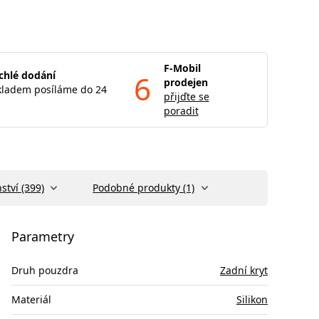
F-Mobil
chlé dodání
6
prodejen
kladem posíláme do 24
přijďte se
poradit
ství (399)
Podobné produkty (1)
Parametry
Druh pouzdra
Zadní kryt
Materiál
Silikon