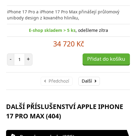
Přid
do
iPhone 17 Pro a iPhone 17 Pro Max přinášejí průlomový
poro
unibody design z kovaného hliníku,
E-shop skladem > 5 ks
, odešleme zítra
34 720 Kč
Počet položek
-
+
Přidat do košíku
Předchozí
Další
DALŠÍ PŘÍSLUŠENSTVÍ APPLE IPHONE
17 PRO MAX (404)