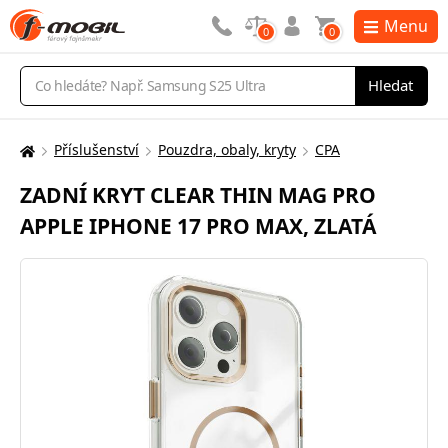
Menu
0
0
Vyhledávání
Hledat
Příslušenství
Pouzdra, obaly, kryty
CPA
Zde
se
ZADNÍ KRYT CLEAR THIN MAG PRO
nacházíte:
APPLE IPHONE 17 PRO MAX, ZLATÁ