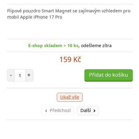
nabíječka FIXED zajistí rychlé a bezpečné nabíjení
Flipové pouzdro Smart Magnet se zajímavým vzhledem pro
Výkonná
 moderního smartphonu,
mobil Apple iPhone 17 Pro
Aligato
E-shop skladem > 10 ks
, odešleme zítra
E-shop skladem > 10 ks
, odešleme zítra
249 Kč
159 Kč
očet položek
P
+
Počet položek
Přidat do košíku
-
-
+
Přidat do košíku
Ukaž vše
Předchozí
Další