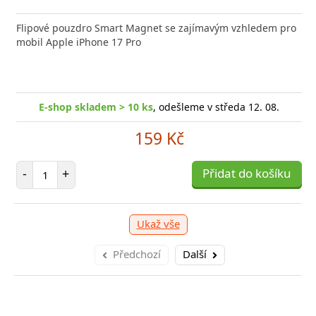
nabíječka FIXED zajistí rychlé a bezpečné nabíjení
Flipové pouzdro Smart Magnet se zajímavým vzhledem pro
Výkonná
 moderního smartphonu,
mobil Apple iPhone 17 Pro
Aligato
shop skladem > 10 ks
, odešleme v středa 12. 08.
E-
E-shop skladem > 10 ks
, odešleme v středa 12. 08.
249 Kč
159 Kč
očet položek
P
+
Přidat do košíku
-
Počet položek
-
+
Přidat do košíku
Ukaž vše
Předchozí
Další