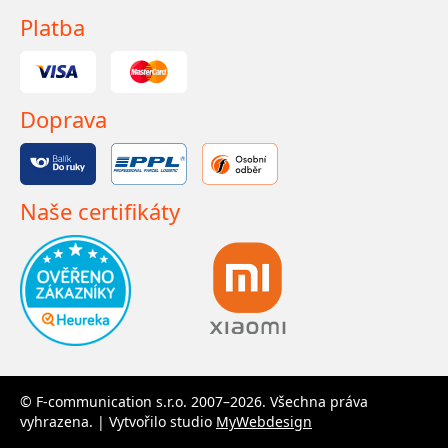
Platba
Doprava
Naše certifikáty
© F-communication s.r.o. 2007–2026. Všechna práva
vyhrazena. | Vytvořilo studio
MyWebdesign