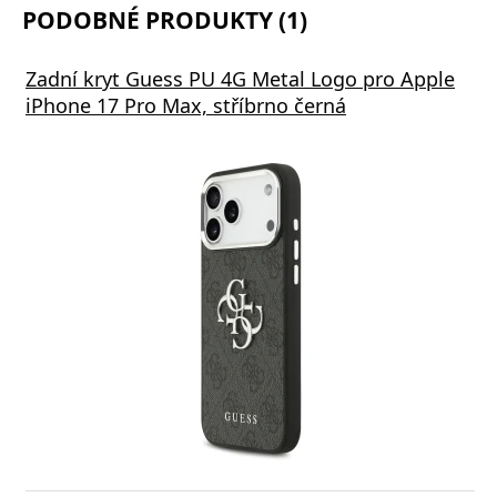
PODOBNÉ PRODUKTY (1)
Zadní kryt Guess PU 4G Metal Logo pro Apple
iPhone 17 Pro Max, stříbrno černá