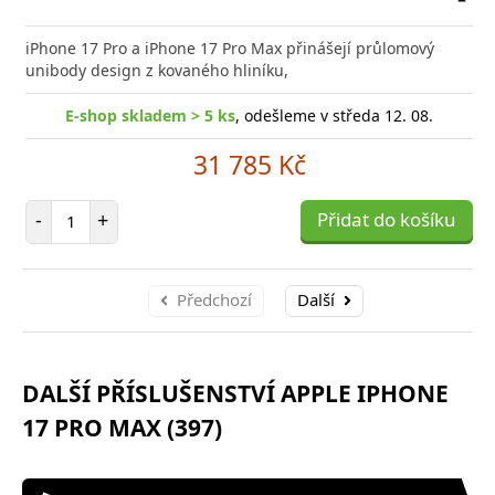
Přid
do
iPhone 17 Pro a iPhone 17 Pro Max přinášejí průlomový
poro
unibody design z kovaného hliníku,
E-shop skladem > 5 ks
, odešleme v středa 12. 08.
31 785 Kč
Počet položek
-
+
Přidat do košíku
Předchozí
Další
DALŠÍ PŘÍSLUŠENSTVÍ APPLE IPHONE
17 PRO MAX (397)