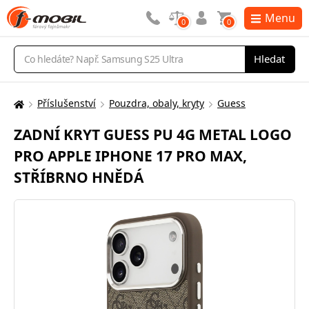
Menu
0
0
Vyhledávání
Hledat
Příslušenství
Pouzdra, obaly, kryty
Guess
Zde
se
ZADNÍ KRYT GUESS PU 4G METAL LOGO
nacházíte:
PRO APPLE IPHONE 17 PRO MAX,
STŘÍBRNO HNĚDÁ